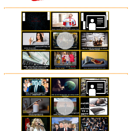
Vorschau
Climax : Apocalypse Pas Now -
...
Anzeige
Vorschau