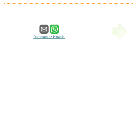
deleyCON 2m USB-C Kabel USB
4....
Datenschutz Hinweis
Anzeige
Learn to play Dimebag Darrel -...