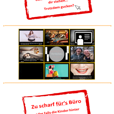
Anzeige
Playboi Carti [Vinyl LP]...
Anzeige
Vorschau
Klaviermusik...
Anzeige