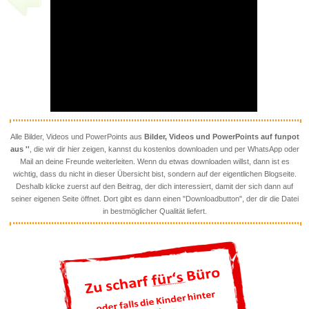
exclipse Sonnenfinsternisbrill...
Anzeige
Alle Bilder, Videos und PowerPoints aus
Bilder, Videos und PowerPoints auf funpot
aus ''
, die wir dir hier zeigen, kannst du kostenlos downloaden und per WhatsApp oder
Klaviermusik...
Mail an deine Freunde weiterleiten. Wenn du etwas downloaden willst, dann ist es
wichtig, dass du nicht in dieser Übersicht bist, sondern auf der eigentlichen Blogseite.
Deshalb klicke zuerst auf den Beitrag, der dich interessiert, damit der sich dann auf
seiner eigenen Seite öffnet. Dort gibt es dann einen "Downloadbutton", der dir die Datei
Anzeige
in bestmöglicher Qualität liefert.
tbc...