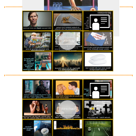
Cocktail [UK Import]...
Vorschau
Anzeige
Vorschau
Summer...