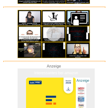
Skylanders: Swap Force -
Stand...
Vorschau
Anzeige
Anzeige
Interessantes bei amazon
Anzeige
deleyCON 2m USB-C Kabel USB
4....