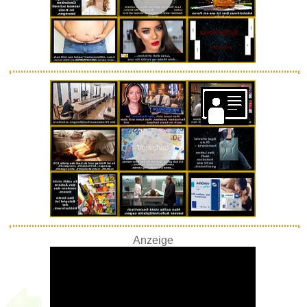
Anzeige
Montessori Spielzeug Busy
Boar...
Vorschau
Anzeige
to Live and Die in L.A. Limite...
Anzeige
Anzeige