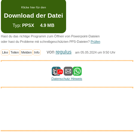
Klicke hier für den
Download der Datei
Typ:
PPSX 4.9 MB
Hast du das richtige Programm zum Öffnen von Powerpoint-Dateien
oder hast du Probleme mit schreibgeschützten PPS-Dateien?
Prüfen
von
regulus
Like
Teilen
Melden
Info
am 05.05.2024 um 9:50 Uhr
29
Datenschutz Hinweis
Interessantes bei amazon
Anzeige