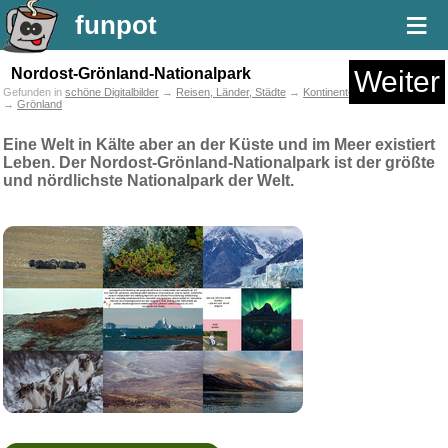
≡
funpot
Nordost-Grönland-Nationalpark
Weiter
Gefunden in
schöne Digitalbilder
→
Reisen, Länder, Städte
→
Kontinente
→
Nordamerika
→
Grönland
Eine Welt in Kälte aber an der Küste und im Meer existiert
Leben. Der Nordost-Grönland-Nationalpark ist der größte
und nördlichste Nationalpark der Welt.