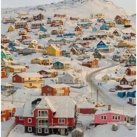
weitere Blogs aus
Grönland
vor dem 05.05.2024 um 9:50 Uhr
Grönland
Weiter
Anzeige
Kneipp Intensiv Arnika Balsam ...