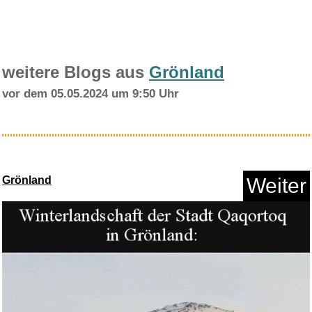
Brook Pocket Auto Catch Carry
...
Anzeige
Invasion der Puppen...