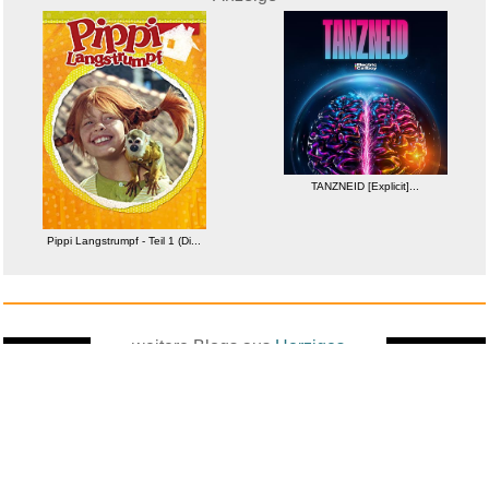
TANZNEID [Explicit]...
Pippi Langstrumpf - Teil 1 (Di...
weitere Blogs aus
Herziges
Zufallsblog
Weiter in
vor dem 11.05.2026 um 16:29 Uhr
der Liste