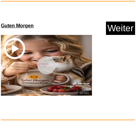
...
Anzeige
Guten Morgen
Weiter
Vorschau
10 sec.
Pferdeflüsterer-Academy, ...
Anzeige