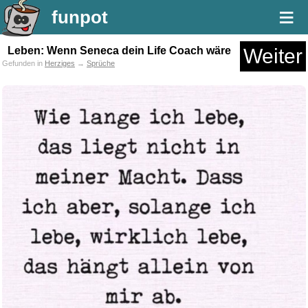
≡
funpot
Leben: Wenn Seneca dein Life Coach wäre
Weiter
Gefunden in
Herziges
→
Sprüche