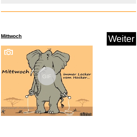
Mittwoch
Weiter
Smartwatch Damen Rund,
1.32&qu...
Anzeige
GIF