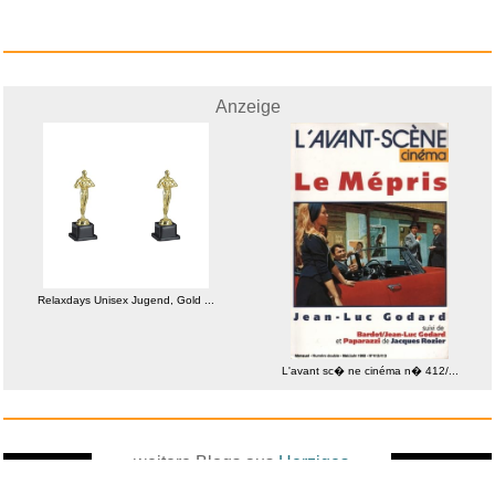
Anzeige
Relaxdays Unisex Jugend, Gold ...
L'avant sc� ne cinéma n� 412/...
weitere Blogs aus
Herziges
Zufallsblog
Weiter in
vor dem 10.05.2026 um 21:41 Uhr
der Liste