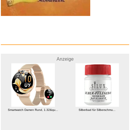
Anzeige
EG STARTS USB-Encoder auf
PC-S...
Anzeige
Smartwatch Damen Rund, 1.32&qu...
Silberbad für Silberschmu...