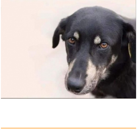
L'avant sc� ne cinéma n�
412/...
Anzeige