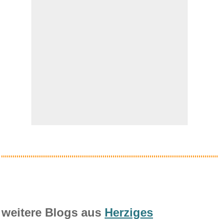
Socialter HS N�8 - la Bataille...
Anzeige
weitere Blogs aus
Herziges