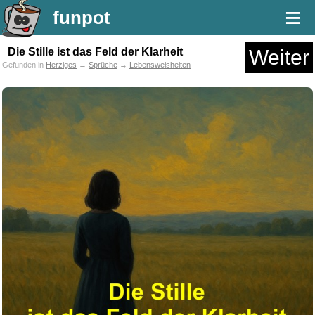
≡
funpot
Die Stille ist das Feld der Klarheit
Weiter
Gefunden in
Herziges
→
Sprüche
→
Lebensweisheiten