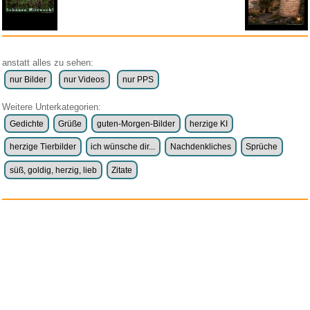
DVD Kangatraining Vol. 2 - Kan...
FLLAGG20 1X Ladegerät kom...
weitere Blogs aus
Herziges
Zufallsblog
Weiter in
vor dem 11.05.2026 um 16:29 Uhr
der Liste