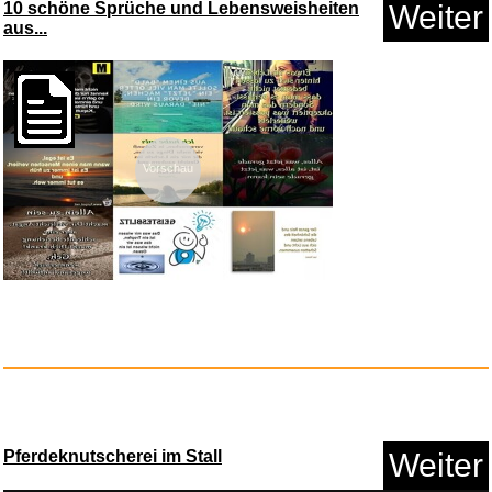
The Sweet Life...
Buena Vista Home Entertainment...
Die Spornschildkröte: Cen...
Anzeige
10 schöne Sprüche und Lebensweisheiten
Weiter
aus...
Vorschau
Die Psychiaterin - Wurde ihr d...
Anzeige