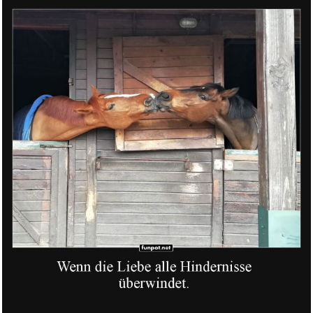
Pferdeknutscherei im Stall
Weiter
FLLAGG20 1X Ladegerät kom...
Anzeige