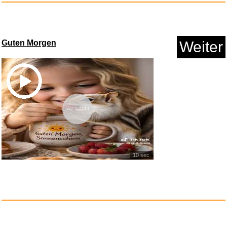
...
Anzeige
Guten Morgen
Weiter
Vorschau
10 sec.
Die Spornschildkröte: Cen...
Anzeige