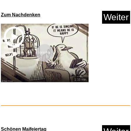
animonda Carny Senior
Zum Nachdenken
Weiter
Katzenfu...
Anzeige
Vorschau
1:33 min.
The B-52's: Live At Us Festiva...
Schönen Maifeiertag