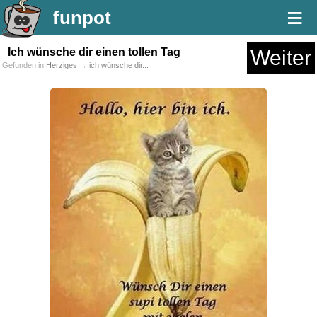
≡
funpot
Ich wünsche dir einen tollen Tag
Weiter
Gefunden in
Herziges
→
ich wünsche dir...