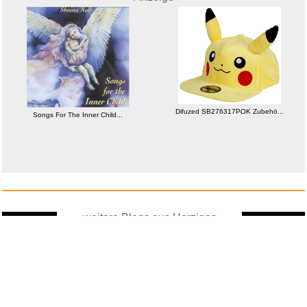
Difuzed SB276317POK Zubehö...
Songs For The Inner Child...
weitere Blogs aus
Herziges
Zufallsblog
Weiter in
vor dem 10.05.2026 um 7:51 Uhr
der Liste