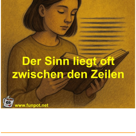
Difuzed SB276317POK Zubehö...
Anzeige