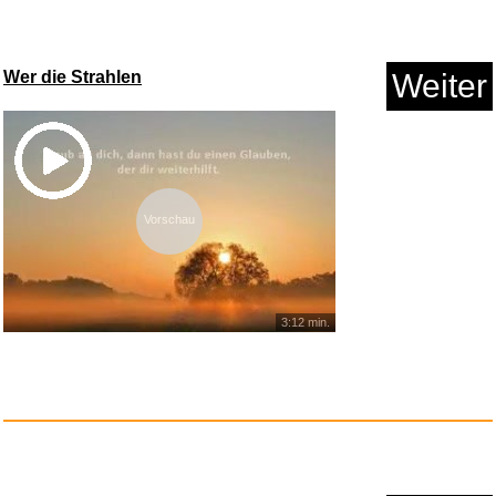
Offizielles Amazon PowerFast 9...
Wer die Strahlen
Weiter
Anzeige
Vorschau
3:12 min.
Hoptimist Lampe LED,
Nachttisc...
Anzeige