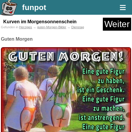
≡
funpot
Kurven im Morgensonnenschein
Weiter
Gefunden in
Herziges
→
guten-Morgen-Bilder
→
Dienstag
Guten Morgen