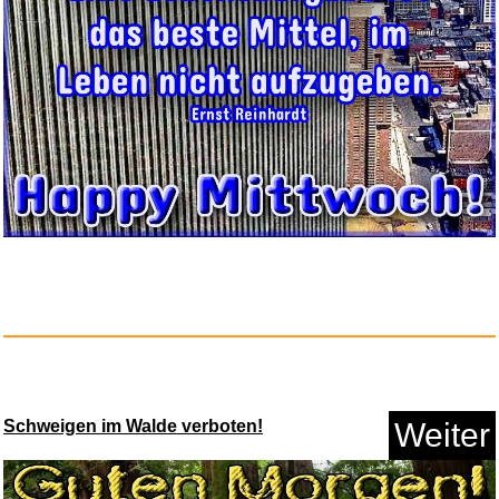
Paramount Home Entertainment
J...
Anzeige
SLOYCA 1 stück 30-69 MM T...
Schweigen im Walde verboten!
Weiter