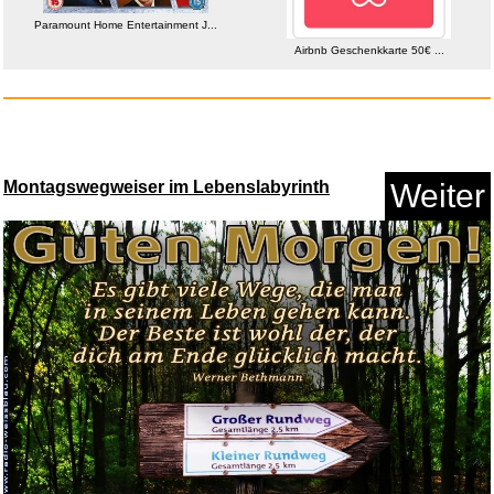
Paramount Home Entertainment J...
Anzeige
Airbnb Geschenkkarte 50€ ...
Montagswegweiser im Lebenslabyrinth
Weiter
Damen Radfahren Anzug
Kurzarm ...
Anzeige