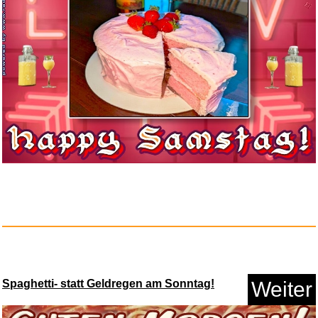
We Demain - N� 48...
Anzeige
LED Leselampe mit Klammer
Spaghetti- statt Geldregen am Sonntag!
Weiter
f&uu...