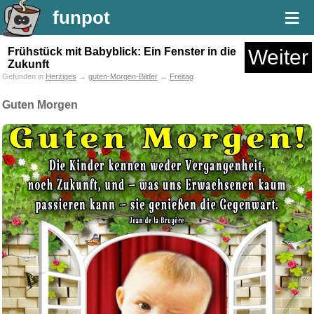
≡
funpot
Frühstück mit Babyblick: Ein Fenster in die
Weiter
Zukunft
Gefunden in
Herziges
→
guten-Morgen-Bilder
→
Freitag
Guten Morgen