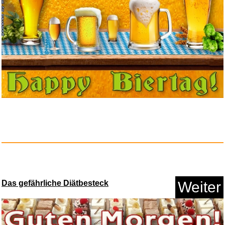
Bosch Gartenschere
EasyShear...
Anzeige
Das gefährliche Diätbesteck
Weiter