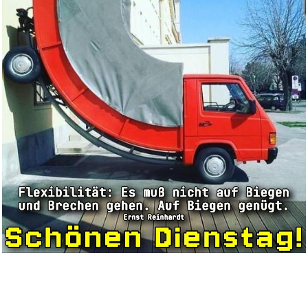
Anzeige
PULaif Runde und quadratische
...
Anzeige