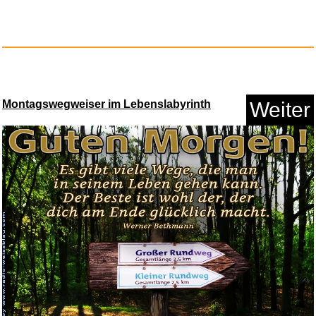
Montagswegweiser im Lebenslabyrinth
Weiter
JLPT KOSHIKI MONDAISHU
N5...
Anzeige