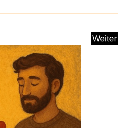
irst Aid, Cpr, and A...
Weiter
Anzeige