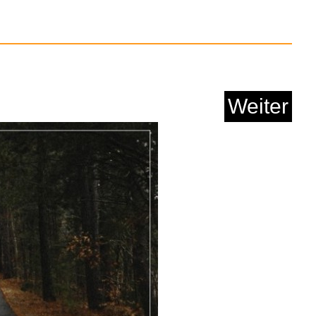
Anzeige
Weiter
aid Guthaben - f&uu...
Anzeige