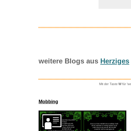
weitere Blogs aus
Herziges
Mit der Taste
W
für 'w
Hell
Mobbing