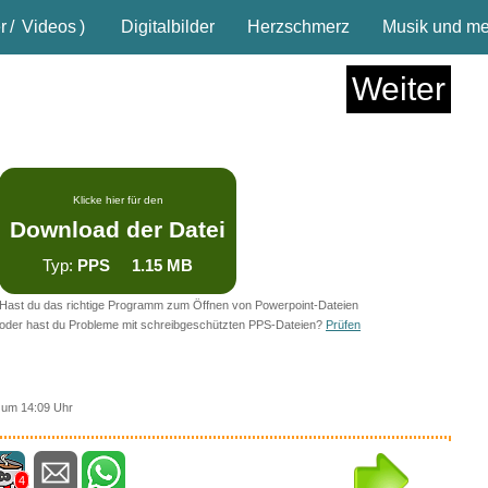
r
/
Videos
)
Digitalbilder
Herzschmerz
Musik und meh
Weiter
Klicke hier für den
Download der Datei
Typ:
PPS 1.15 MB
Hast du das richtige Programm zum Öffnen von Powerpoint-Dateien
oder hast du Probleme mit schreibgeschützten PPS-Dateien?
Prüfen
 um 14:09 Uhr
4