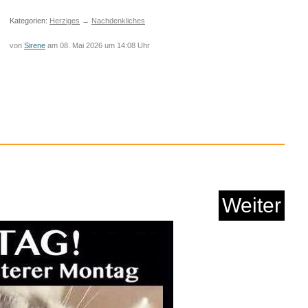
Kategorien:
Herziges
→
Nachdenkliches
von
Sirene
am 08. Mai 2026 um 14:08 Uhr
® Universal Fettfil...
Weiter
Anzeige