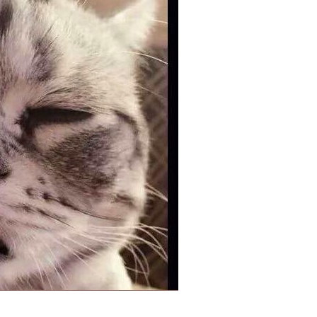
llergrößte SUD...
Anzeige
 9/Metamorph./Tod...