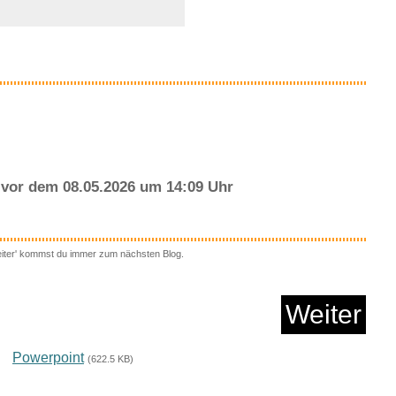
...
Anzeige
vor dem 08.05.2026 um 14:09 Uhr
eiter' kommst du immer zum nächsten Blog.
 Freezes Over...
Weiter
Anzeige
Powerpoint
(622.5 KB)