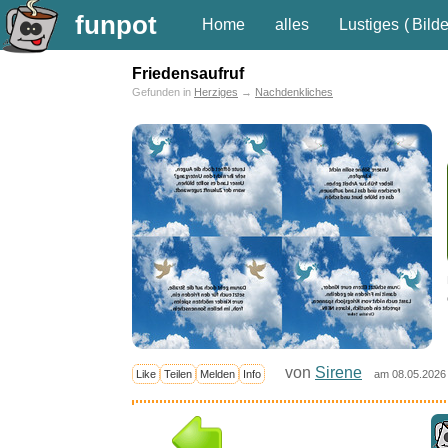
funpot
Home
alles
Lustiges
(
Bilde
Friedensaufruf
Gefunden in
Herziges
→
Nachdenkliches
von
Sirene
Like
Teilen
Melden
Info
am 08.05.2026