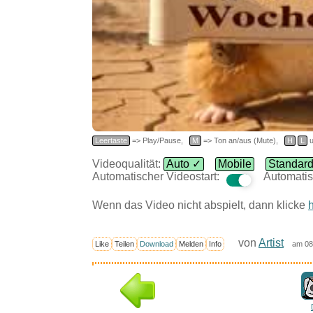
Leertaste
=> Play/Pause,
M
=> Ton an/aus (Mute),
H
L
u
Videoqualität:
Auto ✓
Mobile
Standar
Automatischer Videostart:
Automatis
Wenn das Video nicht abspielt, dann klicke
h
von
Artist
Like
Teilen
Download
Melden
Info
am 08