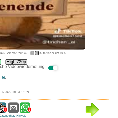
m 5 Sek. vor-/zurück,
↑
↓
lauter/leiser um 10%
d
High 720p
che Videowiederholung:
ier
.
.05.2026 um 23:27 Uhr
4
1
Datenschutz Hinweis