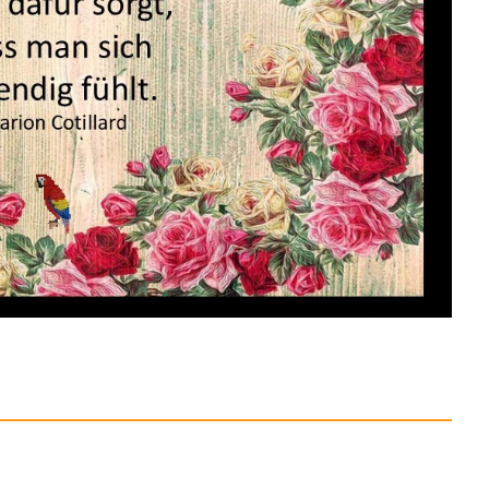
mist Lampe LED,
Nachttisc...
Anzeige