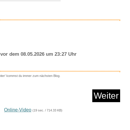
Anzeige
vor dem 08.05.2026 um 23:27 Uhr
eiter' kommst du immer zum nächsten Blog.
A Gitarrentasche
Akustikg...
Weiter
Anzeige
Online-Video
(19 sec. / 714.33 KB)