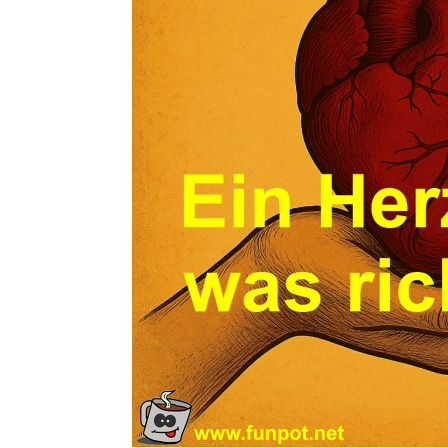
SMD Au
ZZOF
Ko