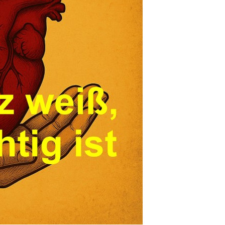
fpassen Wir sind
verr&uu...
Anzeige
SWORM Inground
mpostbeh&...