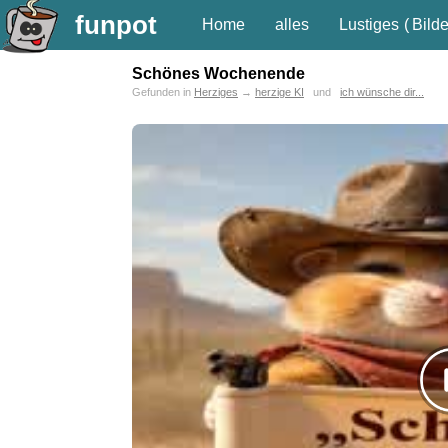
funpot
Home
alles
Lustiges
(
Bilde
Schönes Wochenende
Gefunden in
Herziges
→
herzige KI
und
ich wünsche dir...