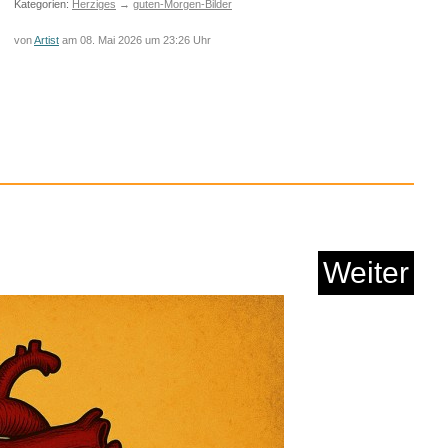
Kategorien:
Herziges
→
guten-Morgen-Bilder
von
Artist
am 08. Mai 2026 um 23:26 Uhr
s accords Mets & Vi...
Weiter
Anzeige