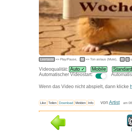
Leertaste
=> Play/Pause,
M
=> Ton an/aus (Mute),
H
L
u
Videoqualität:
Auto ✓
Mobile
Standar
Automatischer Videostart:
Automatis
Wenn das Video nicht abspielt, dann klicke
h
von
Artist
Like
Teilen
Download
Melden
Info
am 08