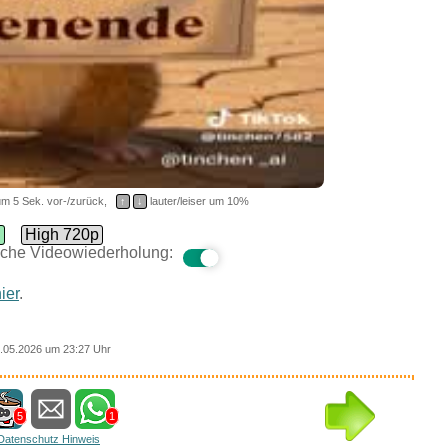
m 5 Sek. vor-/zurück,
↑
↓
lauter/leiser um 10%
d
High 720p
che Videowiederholung:
ier
.
.05.2026 um 23:27 Uhr
5
1
Datenschutz Hinweis