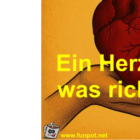
Calm Energ
Heinle I