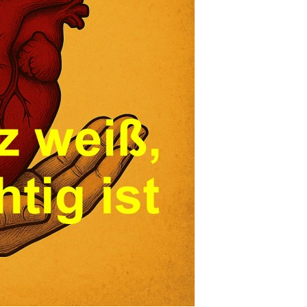
y Daily Fitness - Gl...
Anzeige
ntroductory French...