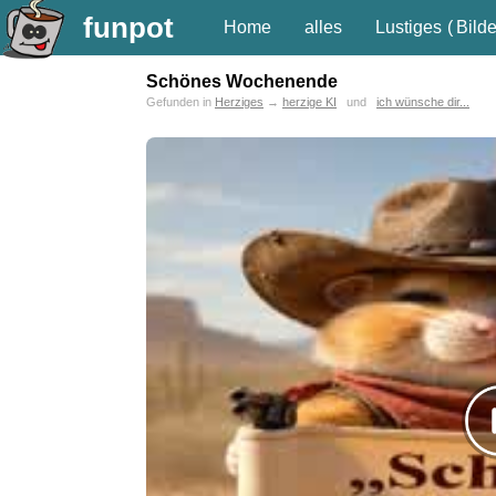
funpot
Home
alles
Lustiges
(
Bilde
Schönes Wochenende
Gefunden in
Herziges
→
herzige KI
und
ich wünsche dir...