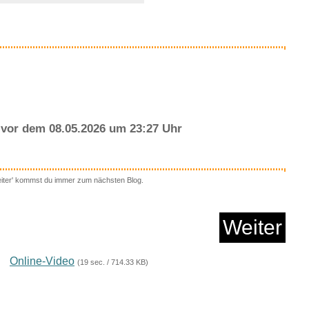
Anzeige
vor dem 08.05.2026 um 23:27 Uhr
eiter' kommst du immer zum nächsten Blog.
Tongues [Explicit]...
Weiter
Anzeige
Online-Video
(19 sec. / 714.33 KB)