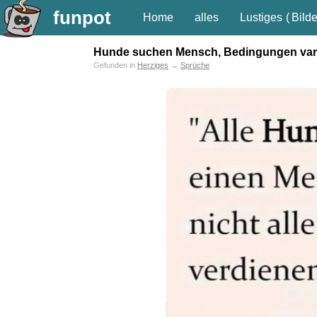
funpot
Home
alles
Lustiges
(
Bilde
Hunde suchen Mensch, Bedingungen vari
Gefunden in
Herziges
→
Sprüche