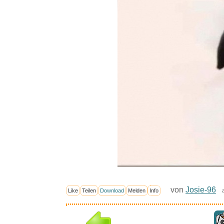
von
Josie-96
Like
Teilen
Download
Melden
Info