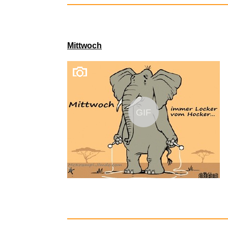
Mittwoch
Vakuumve
GIF