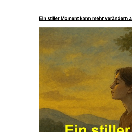
SONGMI
Ein stiller Moment kann mehr verändern al
Neuftech T