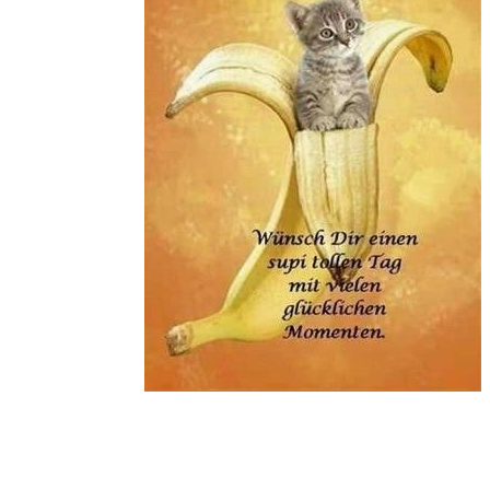
Trou
S