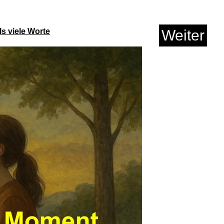
CS Uhrenbeweger,
Automat...
s viele Worte
Weiter
Anzeige
orx 8 T8 Sicherheit ...
Anzeige