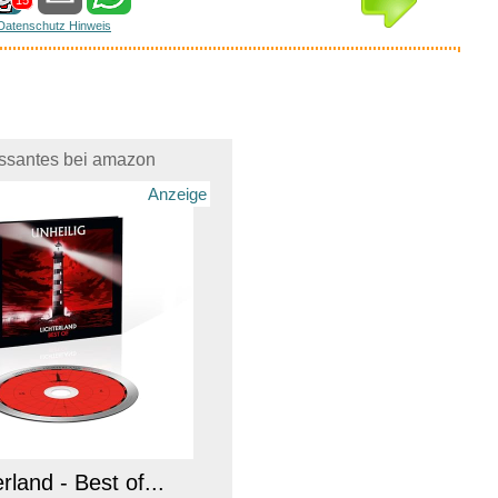
15
Datenschutz Hinweis
essantes bei amazon
Anzeige
rland - Best of...