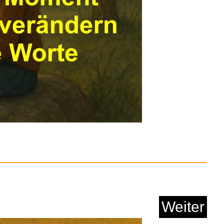
D Schlafmaske für...
Anzeige
Weiter