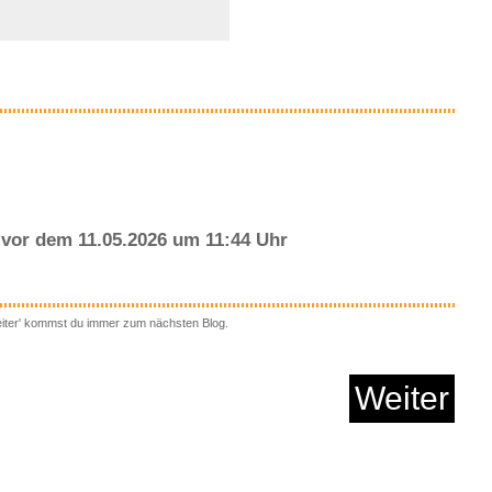
Anzeige
vor dem 11.05.2026 um 11:44 Uhr
eiter' kommst du immer zum nächsten Blog.
nnst du diese Tierg...
Weiter
Anzeige