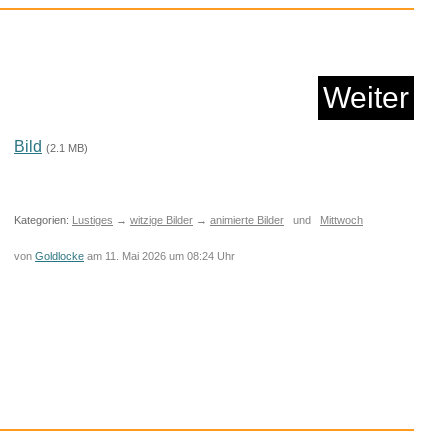
Weiter
ntil für Lebensmi...
Bild
(2.1 MB)
Anzeige
Kategorien:
Lustiges
→
witzige Bilder
→
animierte Bilder
und
Mittwoch
von
Goldlocke
am 11. Mai 2026 um 08:24 Uhr