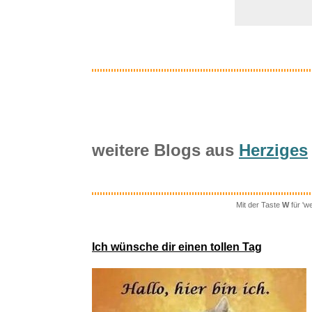
weitere Blogs aus
Herziges
Mit der Taste
W
für 'w
tiptoi® Ke
Ich wünsche dir einen tollen Tag