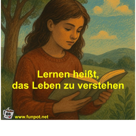
Anker Nano Reiseadapter
Weltwe...
Anzeige
Voices: Chant from Avignon...