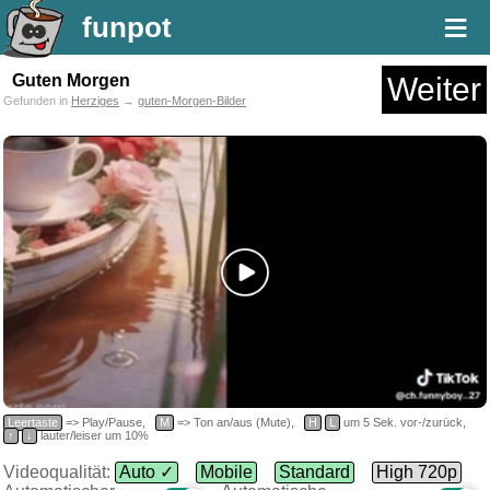
≡
funpot
Guten Morgen
Weiter
Gefunden in
Herziges
→
guten-Morgen-Bilder
Leertaste
=> Play/Pause,
M
=> Ton an/aus (Mute),
H
L
um 5 Sek. vor-/zurück,
↑
↓
lauter/leiser um 10%
Videoqualität:
Auto ✓
Mobile
Standard
High 720p