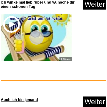
Ich winke mal lieb rüber und wünsche dir
Weiter
einen schönen Tag
Vorschau
Lights Out: Roman
Hei&szl...
1:10 min.
Anzeige
Auch ich bin jemand
Weiter