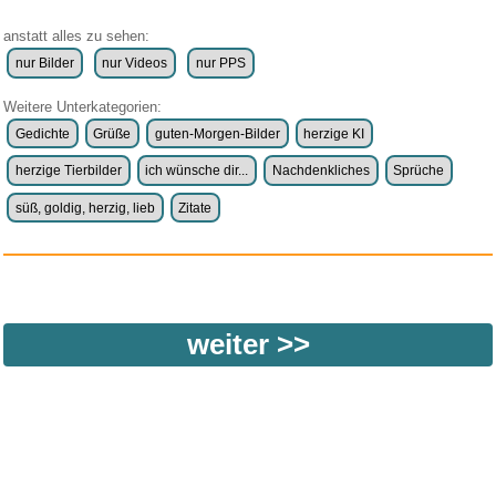
anstatt alles zu sehen:
nur Bilder
nur Videos
nur PPS
Weitere Unterkategorien:
Gedichte
Grüße
guten-Morgen-Bilder
herzige KI
herzige Tierbilder
ich wünsche dir...
Nachdenkliches
Sprüche
süß, goldig, herzig, lieb
Zitate
weiter >>