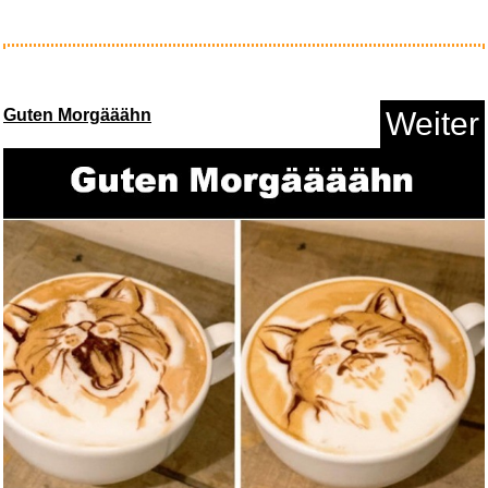
Jennifer 8 - BD...
Guten Morgääähn
Weiter
Anzeige
II...