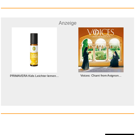
Anzeige
Anzeige
Voices: Chant from Avignon...
Jennifer 8 - BD...
CAHAYA Gitarrentasche
Akustikg...
Anzeige