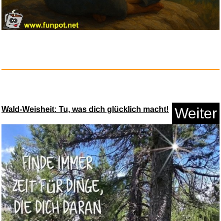
Anzeige
Wald-Weisheit: Tu, was dich glücklich macht!
Weiter
Red Heat [dt./OV]...
Anzeige