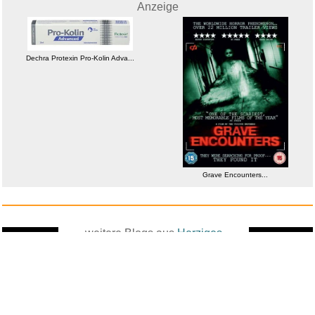
Anzeige
Dechra Protexin Pro-Kolin Adva...
Grave Encounters...
weitere Blogs aus
Herziges
Zufallsblog
Weiter in
vor dem 17.05.2026 um 22:08 Uhr
der Liste