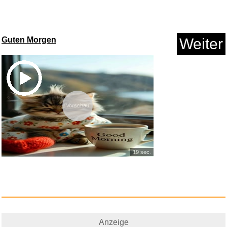
Anzeige
Guten Morgen
Weiter
Vorschau
Monzana Schreibtischlampe mit
...
19 sec.
Anzeige
Anzeige