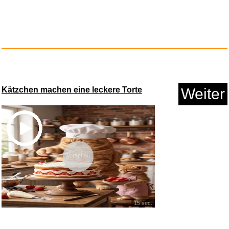
Anzeige
Kätzchen machen eine leckere Torte
Weiter
Bosch SmartphoneGrip vertikal
...
Vorschau
15 sec.