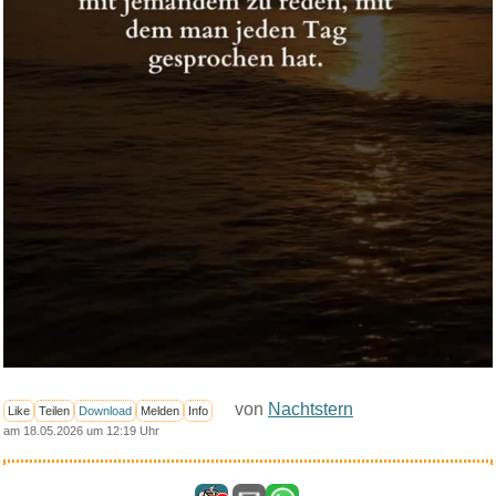
von
Nachtstern
Like
Teilen
Download
Melden
Info
am 18.05.2026 um 12:19 Uhr