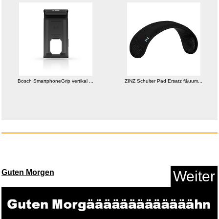
Marderschreck, Marderschreck
Bosch SmartphoneGrip vertikal ...
ZINZ Schulter Pad Ersatz f&uum...
m...
Anzeige
Guten Morgen
Weiter
Amazon eGift-Gutschein - Feier...