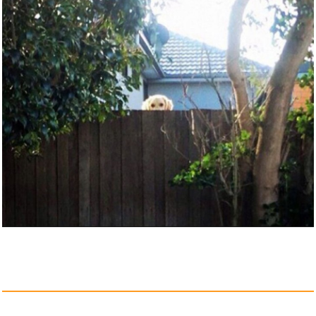
Cerd� Harry Potter Tote Bag
mi...
Anzeige
Katana Clash: Wild Showdown -
...
Anzeige