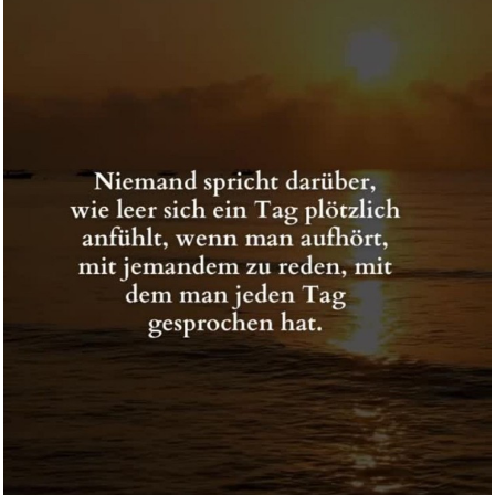
happymaker - Granat Armband
Da...
Anzeige
Cocktail [UK Import]...
Anzeige