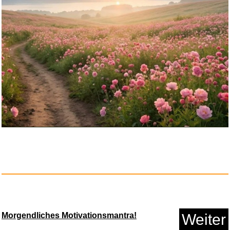
It Takes Two Switch / Switch 2...
Anzeige
MICHEL-Kroatien-Spezial-
Katalo...
Morgendliches Motivationsmantra!
Weiter
Anzeige