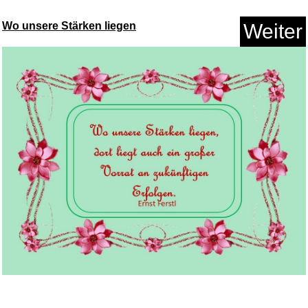
Wo unsere Stärken liegen
Weiter
Anzeige
Gioteck VX4 Wireless Controlle...
Anzeige