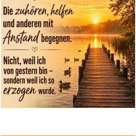
Speedlink SPES
Ansteckmikrofon...
Anzeige
Star Wars: The Mandalorian
and...