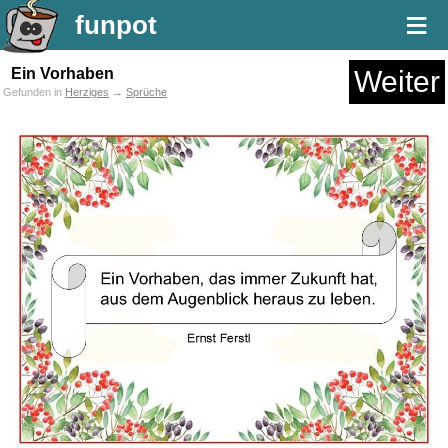
≡
funpot
Ein Vorhaben
Weiter
Gefunden in
Herziges
→
Sprüche