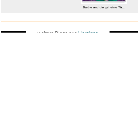
Barbie und die geheime Tü...
weitere Blogs aus
Herziges
Zufallsblog
Weiter in
vor dem 18.05.2026 um 8:52 Uhr
der Liste
anstatt alles zu sehen:
nur Bilder
nur Videos
nur PPS
Weitere Unterkategorien:
Gedichte
Grüße
guten-Morgen-Bilder
herzige KI
herzige Tierbilder
ich wünsche dir...
Nachdenkliches
Sprüche
süß, goldig, herzig, lieb
Zitate