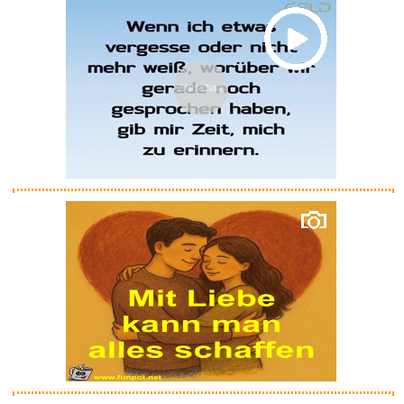
Anzeige
Vorschau
Immobilien-Schilderpfosten...
Anzeige
Titan Ohrringe - Allergiefrei ...
Anzeige