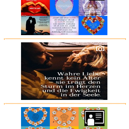
Vorschau
TRIXES Full-Size-Gitarrentasch...
Anzeige
We Demain - N� 48...