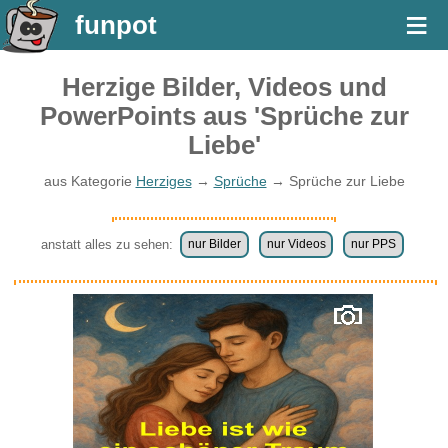
≡
funpot
Herzige Bilder, Videos und
PowerPoints aus 'Sprüche zur
Liebe'
aus Kategorie
Herziges
→
Sprüche
→ Sprüche zur Liebe
anstatt alles zu sehen:
nur Bilder
nur Videos
nur PPS