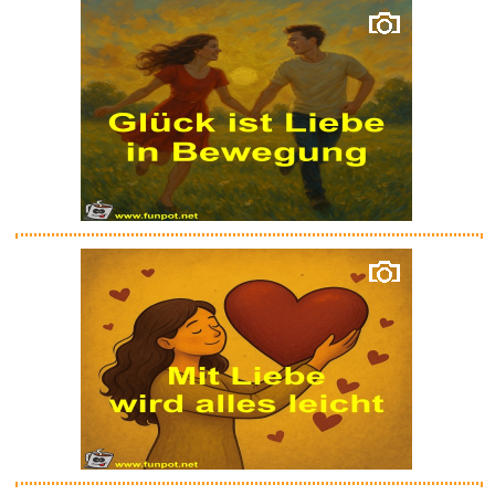
Duke Ellington & John Coltrane...
Anzeige
BMW R 1200 GS: Wartung,
Pflege...
Anzeige
Titan Ohrringe - Allergiefrei ...