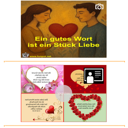
Anzeige
Duke Ellington & John Coltrane...
Anzeige
Frauen Sparkle Glänzend T...
Vorschau
Anzeige
Philips LFH4422 SpeechExec