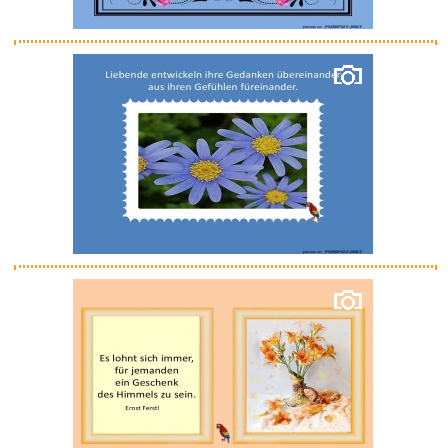
Anzeige
3D Conformal Radiation
Therapy...
Anzeige
GloboFleet Card Control Set - ...
Anzeige