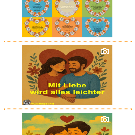
Vorschau
Anzeige
happymaker - Leo Armband,
Wick...
Anzeige