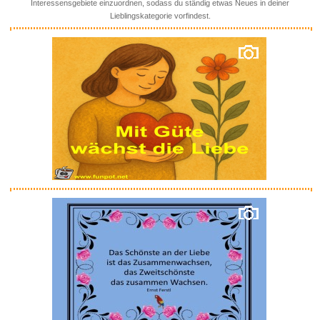
Interessensgebiete einzuordnen, sodass du ständig etwas Neues in deiner
Lieblingskategorie vorfindest.
happymaker - Leo Armband,
Wick...
Anzeige
[2 Stück] Dezentes einfac...
Anzeige
BMW R 1200 GS: Wartung,
Pflege...