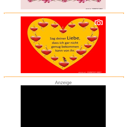
We Demain - N� 48...
Anzeige
Anzeige
[2 Stück] Dezentes einfac...