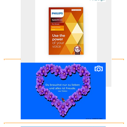
Frauen Sparkle Glänzend T...
Anzeige
Philips LFH4422 SpeechExec
Pro...
Anzeige
Socialter HS N�8 - la Bataille...