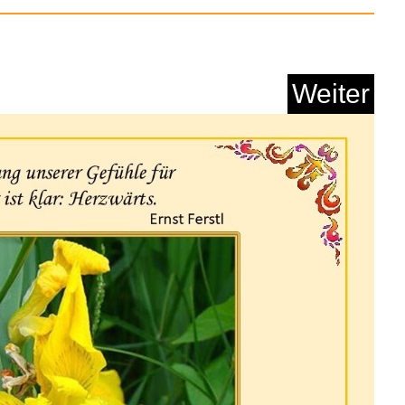
Anzeige
Weiter
utschein - €50 - ...
Anzeige