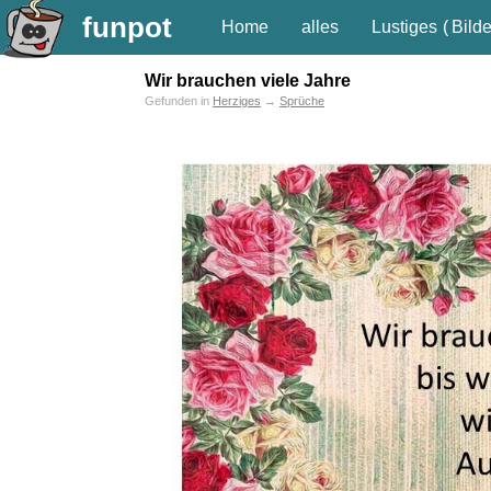
funpot
Home
alles
Lustiges
(
Bilde
Wir brauchen viele Jahre
Gefunden in
Herziges
→
Sprüche