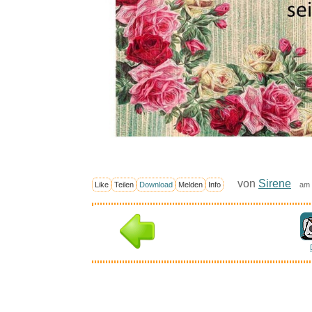
von
Sirene
Like
Teilen
Download
Melden
Info
am 