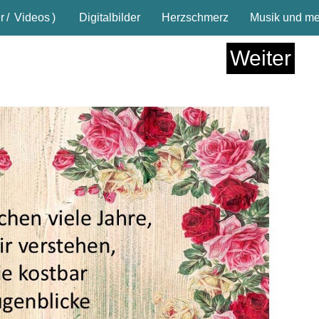
r
/
Videos
)
Digitalbilder
Herzschmerz
Musik und meh
Weiter