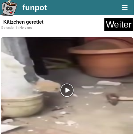
≡
funpot
Kätzchen gerettet
Weiter
Gefunden in
Herziges