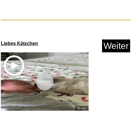
Liebes Kätzchen
Weiter
Megahits 2026 - Die Erste [Exp...
Vorschau
Anzeige
36 sec.