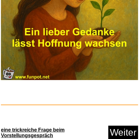
AC30PD - ...
Anzeige
TAMS Strohhut Erwachsene aus
n...
Anzeige
eine trickreiche Frage beim
Weiter
Vorstellungsgespräch