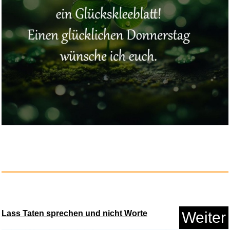
Agust D(SUGA) of BTS - [D -
DA...
Anzeige
Kneipp Intensiv Arnika Balsam ...
Lass Taten sprechen und nicht Worte
Weiter