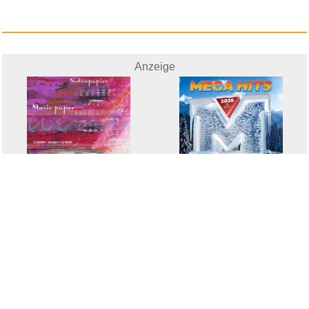
Anzeige
Megahits 2026 - Die Erste [Exp...
Notenheft Din A4 hoch: 48 Seit...
weitere Blogs aus
Herziges
Zufallsblog
Weiter in
vor dem 20.05.2026 um 10:47 Uhr
der Liste