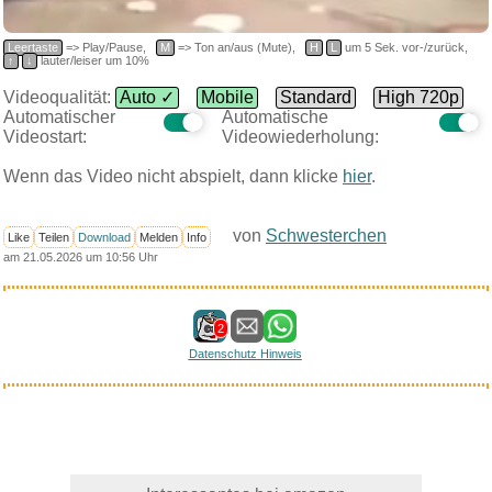
Leertaste
=> Play/Pause,
M
=> Ton an/aus (Mute),
H
L
um 5 Sek. vor-/zurück,
↑
↓
lauter/leiser um 10%
Videoqualität:
Auto ✓
Mobile
Standard
High 720p
Automatischer
Automatische
Videostart:
Videowiederholung:
Wenn das Video nicht abspielt, dann klicke
hier
.
von
Schwesterchen
Like
Teilen
Download
Melden
Info
am 21.05.2026 um 10:56 Uhr
2
Datenschutz Hinweis