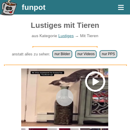
≡
funpot
Lustiges mit Tieren
aus Kategorie
Lustiges
→ Mit Tieren
anstatt alles zu sehen:
nur Bilder
nur Videos
nur PPS
Vorschau