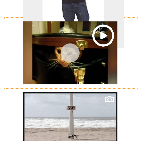
T-Shirt # L Unisex Black # Dar...
Vorschau
Anzeige
STAR TREK - The Original