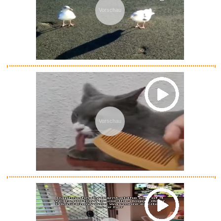
Stori...
Vorschau
Anzeige
LUCHSURY Schlüsselanh&aum...
Anzeige
Vorschau
Jackson - Dangerous Tour/The
S...
Anzeige