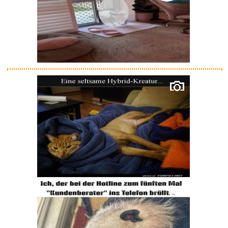
Vorschau
Klimaanlage Mobile, leise Trag...
Anzeige
Enzeno Gewichte für Pavil...
Anzeige
ASTER ALHEL� Halskette und
Ohr...