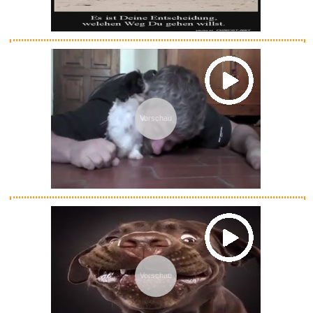
Stori...
Anzeige
Vorschau
Jackson - Dangerous Tour/The
S...
Vorschau
Anzeige