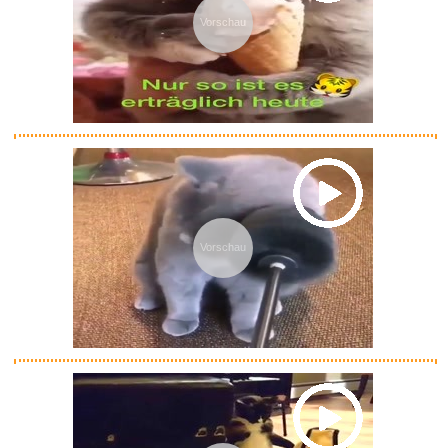
Vorschau
Anzeige
Creatin Monohydrat Pulver 1kg ...
Anzeige
Vorschau
MAONO USB Gaming Mikrofon,
Noi...
Anzeige