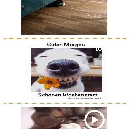
Katzen Tracker Ohne ABO, GPS
K...
Anzeige
G DATA Total Security
3 G...
Anzeige
Creatin Monohydrat Pulver 1kg ...