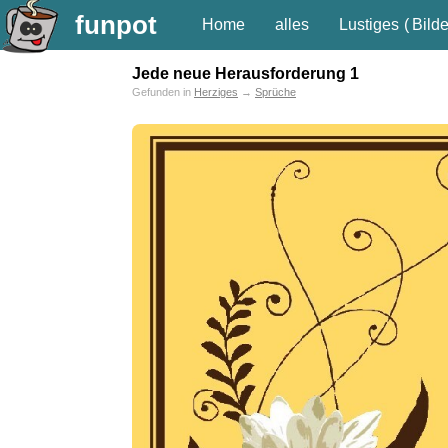
funpot
Home
alles
Lustiges
(
Bilde
Jede neue Herausforderung 1
Gefunden in
Herziges
→
Sprüche