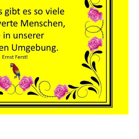
bälle � 6,8 cm, 3...
Anzeige
er Insektenvernichte...