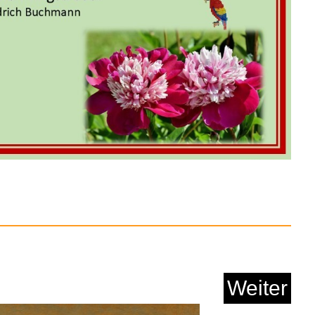
chlafmaske für Se...
Anzeige
Weiter