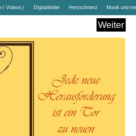
r
/
Videos
)
Digitalbilder
Herzschmerz
Musik und meh
Weiter