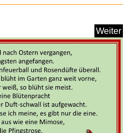
Anzeige
Weiter
Makeup-Spiegel-Etui
f...
Anzeige