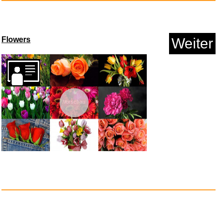
Birds 32
Weiter
Anzeige
Ingmar Bergman: Filmmusiken...
Vorschau
Anzeige
Flowers