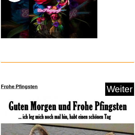
Anzeige
Shining Force - SEGA Mega
Driv...
Vorschau
Anzeige
Ein Pfingstgruß zu Pfingsten
Weiter
Maya Archaeology 3: Featuring
...