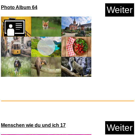
Weiter
KBREE WDF31K. Original Kü...
Vorschau
Anzeige
Die LET THEM Theorie: Zwei
Wor...
Photo Album 64
Weiter