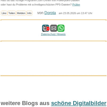
Hast du das richtige Programm zum Öffnen von Powerpoint-Dateien
oder hast du Probleme mit schreibgeschützten PPS-Dateien?
Prüfen
von
Dorota
Like
Teilen
Melden
Info
am 23.05.2026 um 13:47 Uhr
4
Datenschutz Hinweis
Interessantes bei amazon
Anzeige
Katze GPS Tracker, Smart Tag
T...