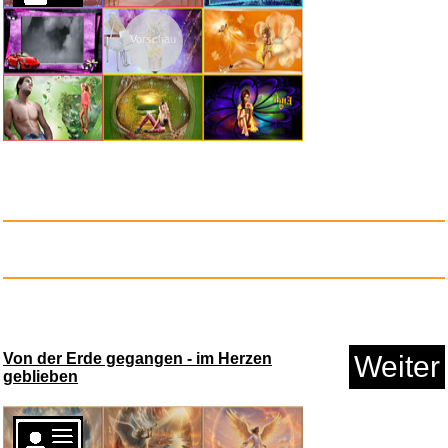
Vorschau
Anzeige
DVD Kangatraining Vol. 2 - Kan...
Gloria
Weiter
Vorschau
Anzeige