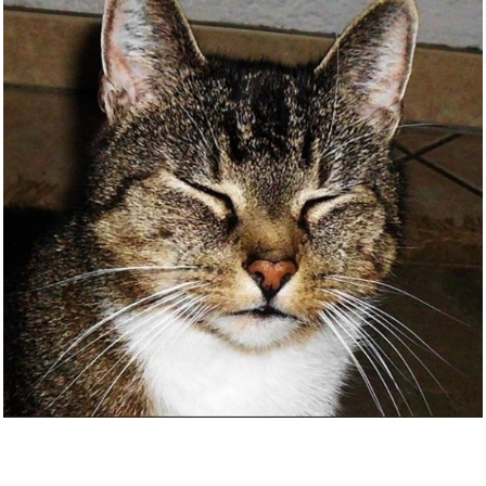
Anzeige
Drain Basket,
Frohe Pfingsten
Weiter
zusammenklappbar...