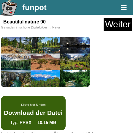
≡
funpot
Beautiful nature 90
Weiter
Gefunden in
schöne Digitalbilder
→
Natur
Klicke hier für den
Download der Datei
Typ:
PPSX 10.15 MB