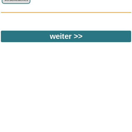
Anzeige
Katze GPS Tracker, Smart Tag
Cowboys & Aliens - BD [Blu-
Die LET THEM Theorie: Zwei
T...
ray...
Wor...
weitere Blogs aus
schöne
Zufallsblog
Weiter in
Digitalbilder
vor dem 19.05.2026 um 17:21 Uhr
der Liste
anstatt alles zu sehen:
nur Bilder
nur Videos
nur PPS