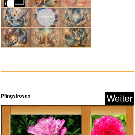
Uhrenarmband, Metall...
Anzeige
Die LET THEM Theorie: Zwei
Ingmar Bergman:
Amazon.de Physical Gift Card
Wor...
Filmmusiken...
i...
Anzeige
Power Rangers: Kyuukyuu
Von der Erde gegangen - im Herzen
Weiter
geblieben
Sentai...