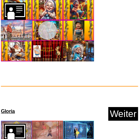
Vorschau
Anzeige
3Käsehoch Geburtskarte pe...
Menschen wie du und ich 17
Weiter