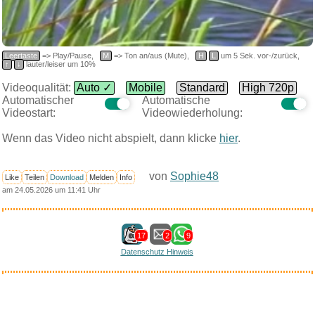
Leertaste
=> Play/Pause,
M
=> Ton an/aus (Mute),
H
L
um 5 Sek. vor-/zurück,
↑
↓
lauter/leiser um 10%
Videoqualität:
Auto ✓
Mobile
Standard
High 720p
Automatischer
Automatische
Videostart:
Videowiederholung:
Wenn das Video nicht abspielt, dann klicke
hier
.
von
Sophie48
Like
Teilen
Download
Melden
Info
am 24.05.2026 um 11:41 Uhr
17
2
9
Datenschutz Hinweis