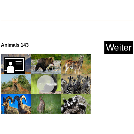
Alfred Star Wars - A Musical J...
Anzeige
Animals 143
Weiter
Vorschau
Hörmann �-ffnungsbegrenze...
Anzeige