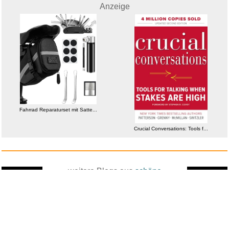
Anzeige
Fahrrad Reparaturset mit Satte...
Fahrrad Reparaturset mit Satte...
Crucial Conversations: Tools f...
weitere Blogs aus
schöne
Zufallsblog
Weiter in
Digitalbilder
vor dem 21.05.2026 um 22:09 Uhr
der Liste