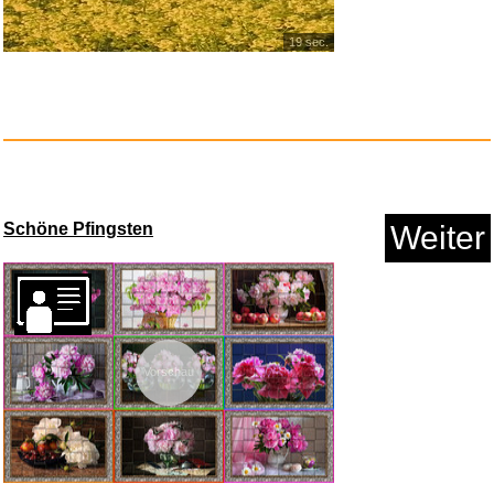
19 sec.
Lego Marvel Avengers Xbox1 [...
Anzeige
Schöne Pfingsten
Weiter
Vorschau