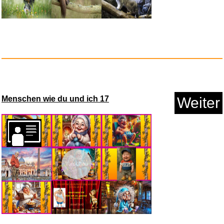
Chernobyl (4K Ultra-HD+Blu-
ray...
Menschen wie du und ich 17
Weiter
Anzeige
Vorschau