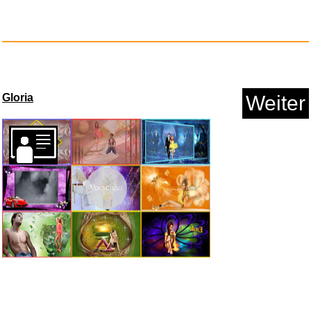
adidas Unisex Baseball Lightwe...
Anzeige
Gloria
Weiter
Vorschau
Crucial Conversations: Tools f...