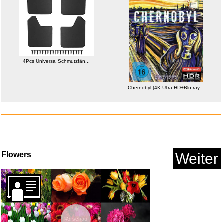
SLOYCA 1 stück 30-69 MM T...
Anzeige
4Pcs Universal Schmutzfän...
Chernobyl (4K Ultra-HD+Blu-ray...
Flowers
Weiter
adidas Trunk (3PK) - Active Mi...
Anzeige
Vorschau