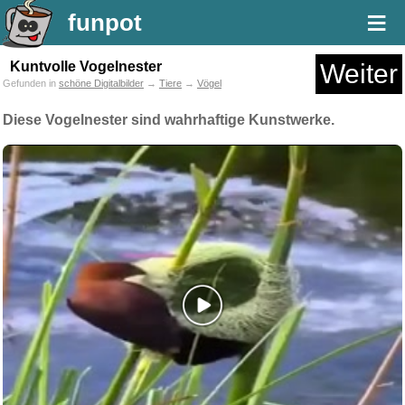
≡
funpot
Kuntvolle Vogelnester
Weiter
Gefunden in
schöne Digitalbilder
→
Tiere
→
Vögel
Diese Vogelnester sind wahrhaftige Kunstwerke.