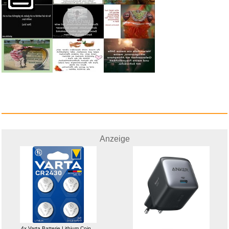
Vorschau
congstar Gutschein - €50 ...
Anzeige
Anzeige
4x Varta Batterie Lithium Coin...