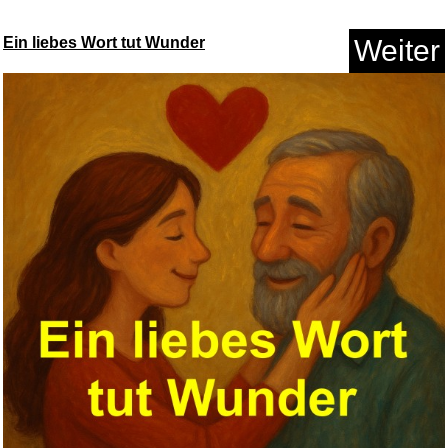
Anzeige
Ein liebes Wort tut Wunder
Weiter
Anker Nano II 65W USB C
Ladege...
Anzeige