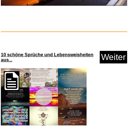
Mixed Emotions [Explicit]...
10 schöne Sprüche und Lebensweisheiten
Weiter
aus...
Anzeige
Vorschau