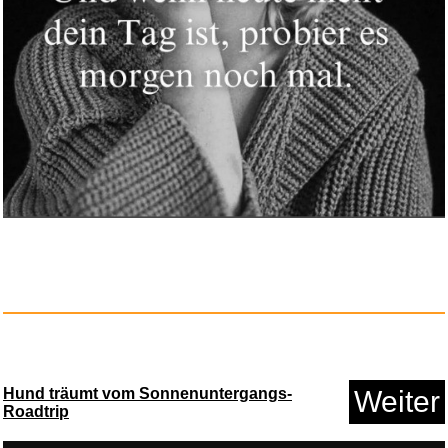
happymaker - Turmalin Armband
...
Anzeige
Buff®
Schlauchschal CoolN...
Hund träumt vom Sonnenuntergangs-
Weiter
Roadtrip
Anzeige