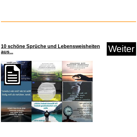
Asterix & Obelix XXL: Collecti...
Anzeige
10 schöne Sprüche und Lebensweisheiten
Weiter
aus...
Vorschau
2 X Renata 371 SR920SW,
herges...