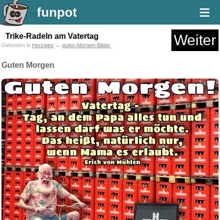
≡
funpot
Trike-Radeln am Vatertag
Weiter
Gefunden in
Herziges
→
guten-Morgen-Bilder
Guten Morgen