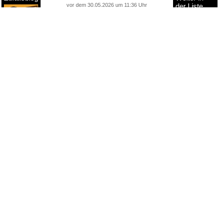
vor dem 30.05.2026 um 11:36 Uhr
der Liste
anstatt alles zu sehen:
nur Bilder
nur Videos
nur PPS
Weitere Unterkategorien:
Gedichte
Grüße
guten-Morgen-Bilder
herzige KI
herzige Tierbilder
ich wünsche dir...
Nachdenkliches
Sprüche
süß, goldig, herzig, lieb
Zitate
weiter >>