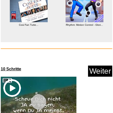
Hörmann �-ffnungsbegrenze...
Cosi Fan Tutte...
Rhythm: Motion Control - Glori...
Anzeige
10 Schritte
Weiter
Timex Solar 43mm Edelstahluhr
...
Vorschau