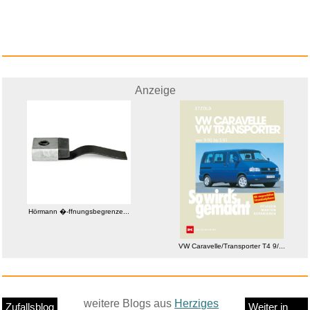
Anzeige
Hörmann �-ffnungsbegrenze...
VW Caravelle/Transporter T4 9/...
weitere Blogs aus
Herziges
Zufallsblog
Weiter in