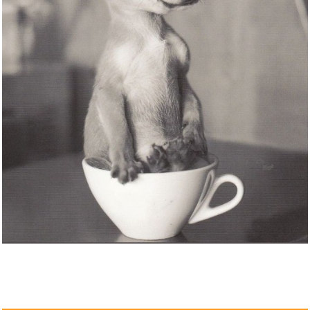
Basic Shirt Damen - Longshirt ...
Anzeige
Trousselier 6260565
Schmuckk&a...
Anzeige