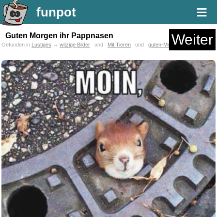
≡
funpot
Guten Morgen ihr Pappnasen
Weiter
Gefunden in
Lustiges
→
witzige Bilder
und
Mit Tieren
und
guten-Morgen-Bilder