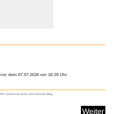
chtung 400CM 158inch
...
Anzeige
vor dem 07.07.2026 um 18:29 Uhr
gitaler Gutschein...
eiter' kommst du immer zum nächsten Blog.
Weiter