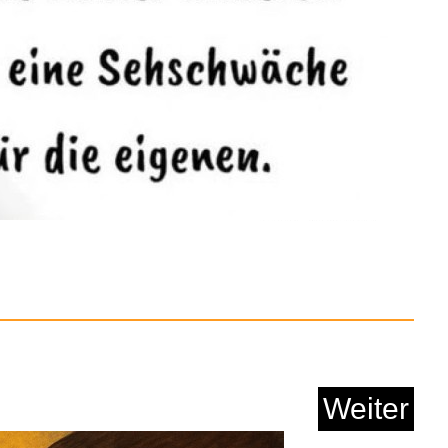
el (Season 10) ( Ba...
Anzeige
Weiter