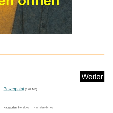
Anzeige
Weiter
eign Tounges...
Powerpoint
(1.62 MB)
Anzeige
Kategorien:
Herziges
→
Nachdenkliches