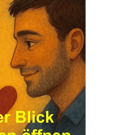
E - Harry Potter -
Kapp...
Anzeige
Reiseadapter Pro,
anpas...