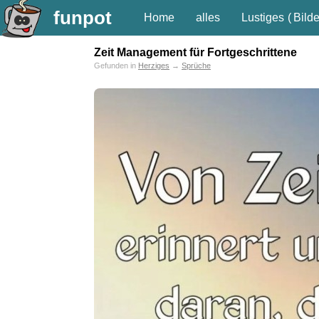
funpot
Home
alles
Lustiges
(
Bilde
Zeit Management für Fortgeschrittene
Gefunden in
Herziges
→
Sprüche