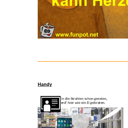
Handy
For
Vorschau