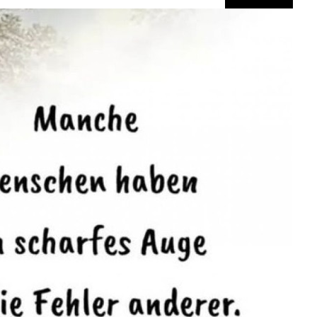
Anzeige
Kiss [UK Import]...
Anzeige