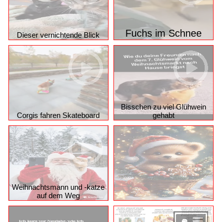
Fuchs im Schnee
Dieser vernichtende Blick
Bisschen zu viel Glühwein
Corgis fahren Skateboard
gehabt
Weihnachtsmann und -katze
auf dem Weg