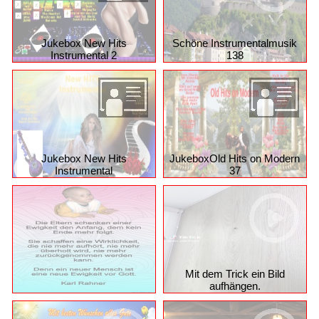
Jukebox New Hits
Schöne Instrumentalmusik
Instrumental 2
138
Jukebox New Hits
JukeboxOld Hits on Modern
Instrumental
37
Mit dem Trick ein Bild
aufhängen.