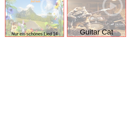
Guitar Cat
Nur ein schönes Lied 14
© 2026 funpot.net
Impressum
Datenschutzerklärung
Privacy Manager
Nutzungsbedingungen
funpot.net ist eine komplett kostenlose Plattform für alle, die
gerne lachen, staunen oder etwas Schönes weiterleiten
möchten – mit täglich neuen Witzen, Bildern, Videos,
PowerPoint-Präsentationen und vielem mehr.
Das Beste: Alle Daten werden ausschließlich in
Deutschland gehostet.
D.h., Ihre Inhalte und persönlichen