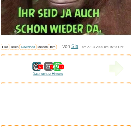
von
Sia
Like
Teilen
Download
Melden
Info
am 27.04.2020 um 15:37 Uhr
69
6
21
Datenschutz Hinweis