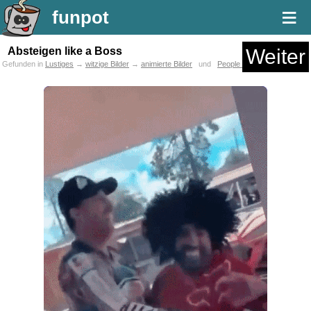
≡
funpot
Absteigen like a Boss
Weiter
Gefunden in
Lustiges
→
witzige Bilder
→
animierte Bilder
und
People are awesome