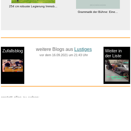
254 cm robuste Legierung Immob...
Grammatik der Bühne: Eine...
weitere Blogs aus
Lustiges
Zufallsblog
Weiter in
vor dem 16.09.2021 um 21:43 Uhr
der Liste
anstatt alles zu sehen:
nur Bilder
nur Videos
nur PPS
Weitere Unterkategorien:
Comedy
Corona
Fails + Hoppalas
Frauen, Mädels, Girls