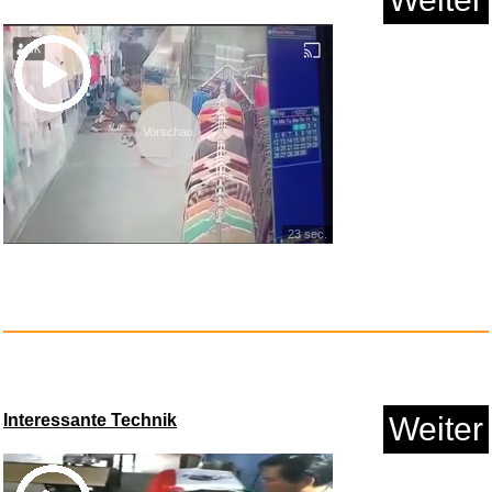
Vorschau
Gypsy Rum-Istanbul Oriental
En...
23 sec.
Interessante Technik
Weiter