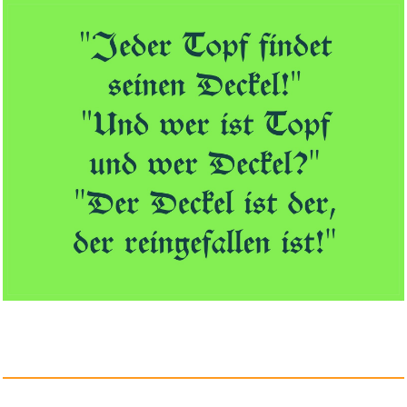
GIS-Based Sustainable
Landscap...
Anzeige
Night of the Wolf...