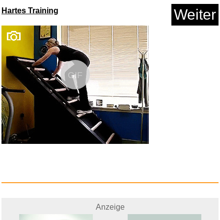
Hartes Training
Weiter
254 cm robuste Legierung
Immob...
Anzeige
GIF
In schwarzer Asche...
Anzeige