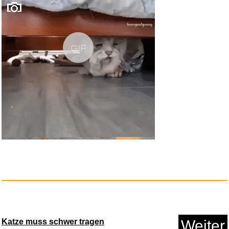
Schulanfang Geschenk
Jutetasch...
GIF
Anzeige
nachteule+ Das kleine clevere ...
Katze muss schwer tragen
Weiter
Anzeige