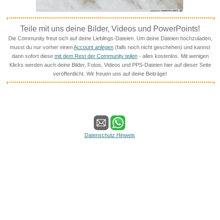
Teile mit uns deine Bilder, Videos und PowerPoints!
Die Community freut sich auf deine Lieblings-Dateien. Um deine Dateien hochzuladen,
musst du nur vorher einen
Account anlegen
(falls noch nicht geschehen) und kannst
dann sofort diese
mit dem Rest der Community teilen
- alles kostenlos. Mit wenigen
Klicks werden auch deine Bilder, Fotos, Videos und PPS-Dateien hier auf dieser Seite
veröffentlicht. Wir freuen uns auf deine Beiträge!
Datenschutz Hinweis