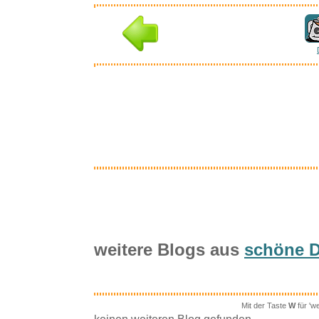
weitere Blogs aus
schöne Di
Mit der Taste
W
für 'w