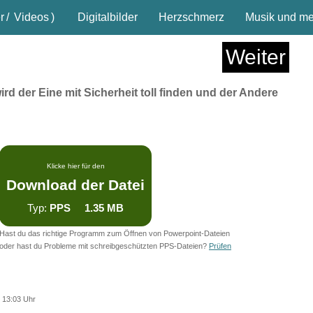
r
/
Videos
)
Digitalbilder
Herzschmerz
Musik und meh
Weiter
rd der Eine mit Sicherheit toll finden und der Andere
Klicke hier für den
Download der Datei
Typ:
PPS 1.35 MB
Hast du das richtige Programm zum Öffnen von Powerpoint-Dateien
oder hast du Probleme mit schreibgeschützten PPS-Dateien?
Prüfen
 13:03 Uhr