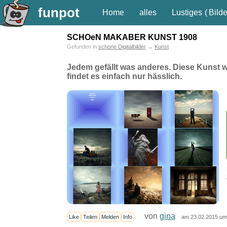
funpot
Home
alles
Lustiges
(
Bilde
SCHOeN MAKABER KUNST 1908
Gefunden in
schöne Digitalbilder
→
Kunst
Jedem gefällt was anderes. Diese Kunst wi
findet es einfach nur hässlich.
von
gina
Like
Teilen
Melden
Info
am 23.02.2015 um