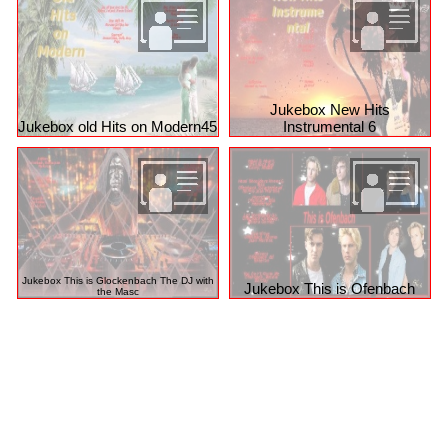
So öffnet man einen
Granatapfel
Die Schlagerpiloten - Was heißt das schon
Jukebox New Hits
Jukebox old Hits on Modern45
Instrumental 6
Jukebox This is Glockenbach The DJ with
Jukebox This is Ofenbach
the Masc