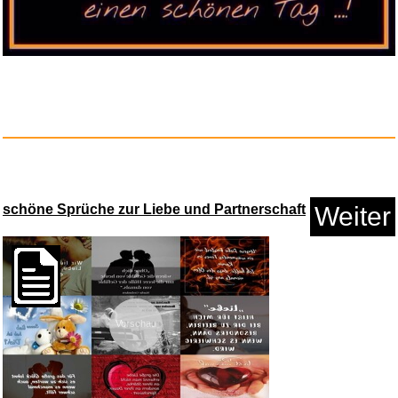
Some Other Stuff (Tone Poet
Vi...
Anzeige
schöne Sprüche zur Liebe und Partnerschaft
Weiter
Vorschau