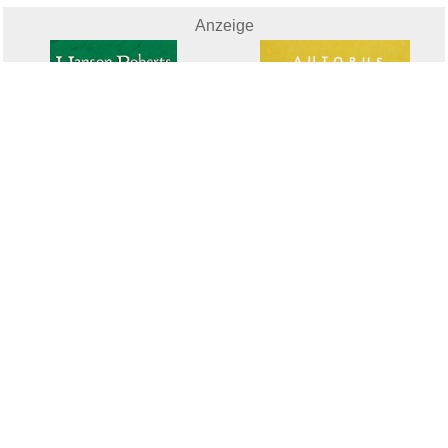
Anzeige
Autobus...
Hanson-Roberts Tarot Deck, Tar...
weitere Blogs aus
Herziges
Zufallsblog
Weiter in
vor dem 13.05.2026 um 12:36 Uhr
der Liste