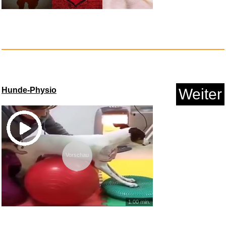
The Four Symphonies...
Anzeige
Hunde-Physio
Weiter
Vorschau
Creatin Monohydrat Pulver 1kg ...
1:00 min.
Anzeige