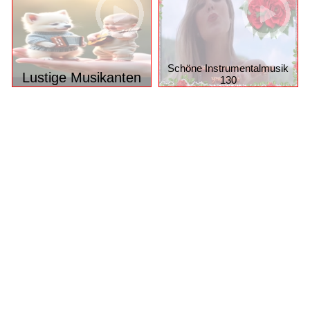
Schöne Instrumentalmusik
Lustige Musikanten
130
© 2026 funpot.net
Impressum
Datenschutzerklärung
Privacy Manager
Nutzungsbedingungen
funpot.net ist eine komplett kostenlose Plattform für alle, die
gerne lachen, staunen oder etwas Schönes weiterleiten
möchten – mit täglich neuen Witzen, Bildern, Videos,
PowerPoint-Präsentationen und vielem mehr.
Das Beste: Alle Daten werden ausschließlich in
Deutschland gehostet.
D.h., Ihre Inhalte und persönlichen