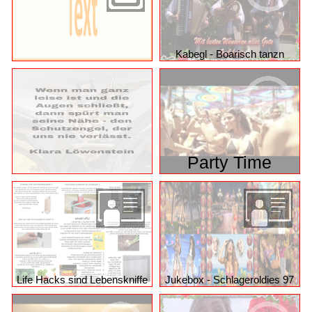
Kabegl - Boarisch tanzn
Party Time
Life Hacks sind Lebenskniffe
Jukebox - Schlageroldies 97