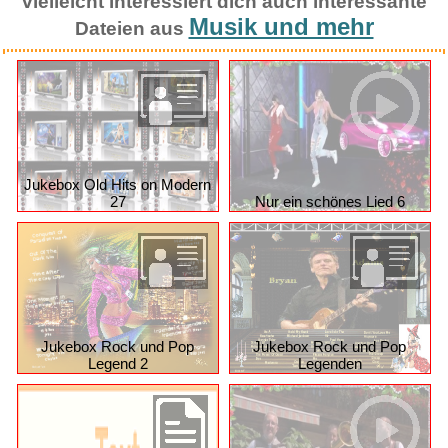
vielleicht interessiert dich auch interessante
Musik und mehr
Dateien aus
Jukebox Old Hits on Modern
27
Nur ein schönes Lied 6
Jukebox Rock und Pop
Jukebox Rock und Pop
Legend 2
Legenden