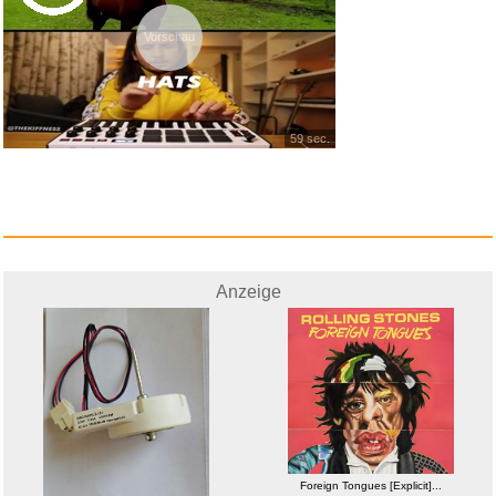
Vorschau
59 sec.
Anzeige
Foreign Tongues [Explicit]...