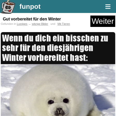
≡
funpot
Gut vorbereitet für den Winter
Weiter
Gefunden in
Lustiges
→
witzige Bilder
und
Mit Tieren