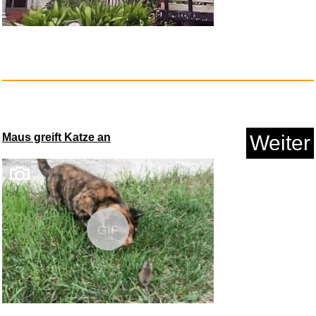
Anzeige
Maus greift Katze an
Weiter
Foreign Tongues [Explicit]...
GIF
Anzeige