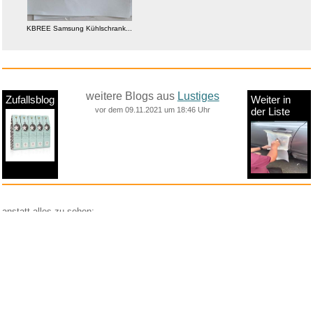
KBREE Samsung Kühlschrank...
weitere Blogs aus
Lustiges
Zufallsblog
Weiter in
vor dem 09.11.2021 um 18:46 Uhr
der Liste
anstatt alles zu sehen:
nur Bilder
nur Videos
nur PPS
Weitere Unterkategorien:
Comedy
Corona
Fails + Hoppalas
Frauen, Mädels, Girls
HB-Männchen
klasse Sprüche und Witze
Knallerfrauen