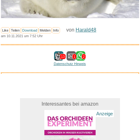
von
Harald48
Like
Teilen
Download
Melden
Info
am 10.11.2021 um 7:52 Uhr
13
1
2
Datenschutz Hinweis
Interessantes bei amazon
Anzeige