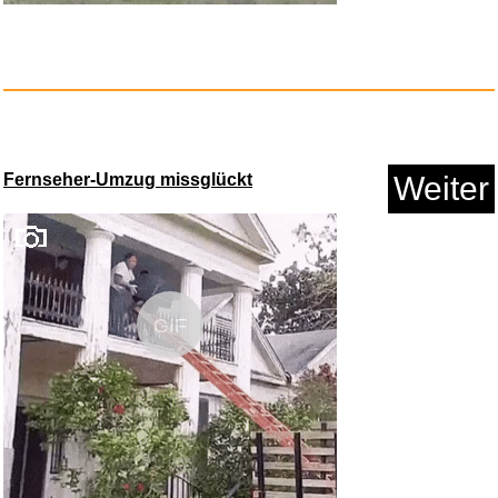
KBREE Samsung Kühlschrank...
Fernseher-Umzug missglückt
Weiter
Anzeige
GIF
INNO Quick Base...