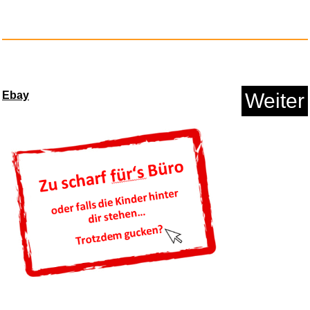
Ebay
Weiter
Silver Linings...
Anzeige