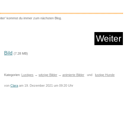
eiter' kommst du immer zum nächsten Blog.
Waschmaschine 7kg
Weiter
Anzeige
Bild
(7.28 MB)
Kategorien:
Lustiges
→
witzige Bilder
→
animierte Bilder
und
lustige Hunde
von
Clara
am 19. Dezember 2021 um 09:20 Uhr
riesterkragen-lät...