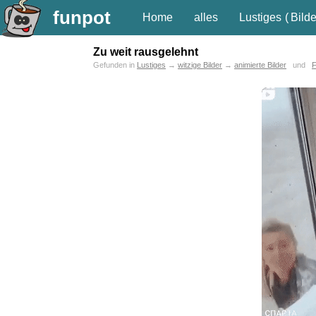
funpot
Home
alles
Lustiges
(
Bilde
Zu weit rausgelehnt
Gefunden in
Lustiges
→
witzige Bilder
→
animierte Bilder
und
F