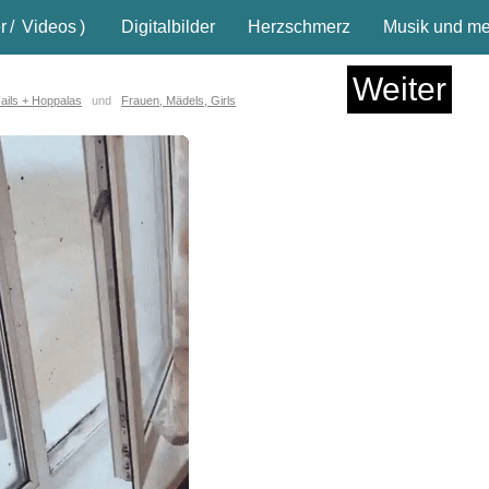
r
/
Videos
)
Digitalbilder
Herzschmerz
Musik und meh
Weiter
ails + Hoppalas
und
Frauen, Mädels, Girls