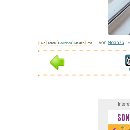
von
Noah75
Like
Teilen
Download
Melden
Info
a
Inter