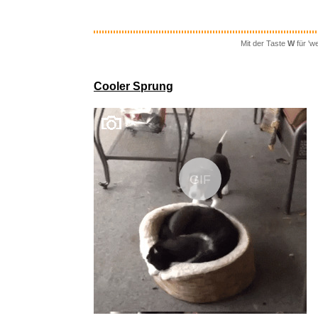
Mit der Taste
W
für 'w
Bomann® 
Cooler Sprung
GIF
Ymxygz P