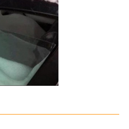
ien Opp.31 & 52...
Anzeige
hing (Basic Series)...
Anzeige