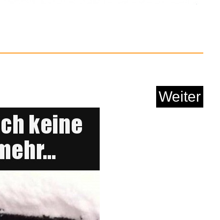
HS N�8 - la Bataille...
Weiter
Anzeige