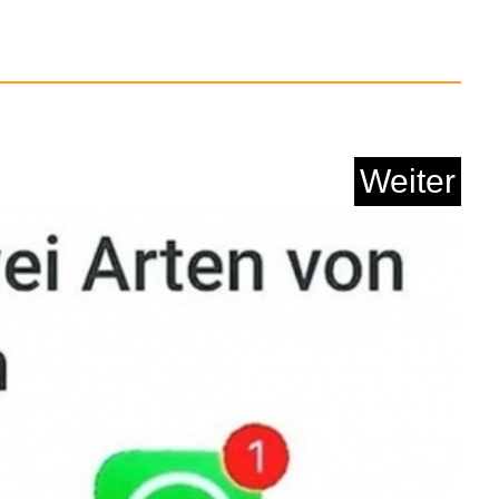
Anzeige
Weiter
Ring 5 Größenp...
Anzeige