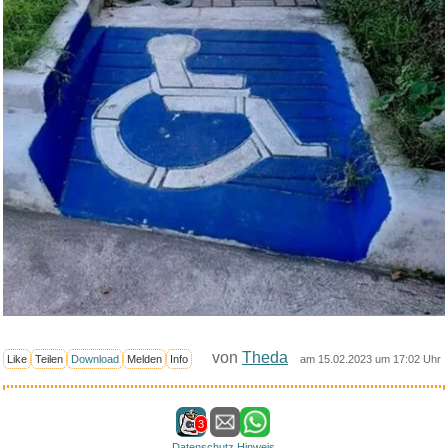
von
Theda
Like
Teilen
Download
Melden
Info
am 15.02.2023 um 17:02 Uhr
3
Datenschutz Hinweis