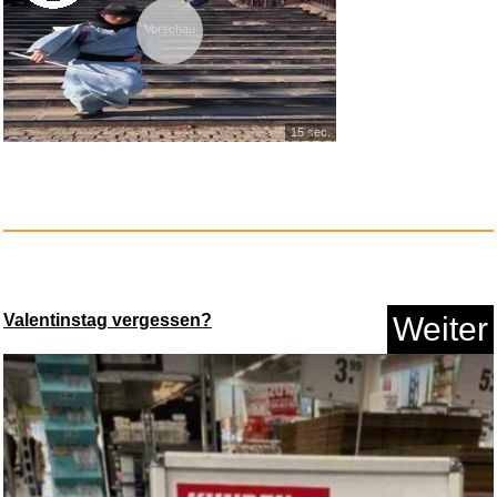
Vorschau
Thomas 4, die kleine Lokomotiv...
15 sec.
Anzeige
Valentinstag vergessen?
Weiter
Some Other Stuff (Tone Poet
Vi...