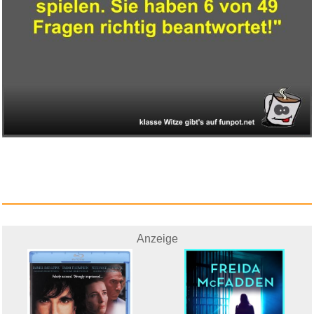
Gritin 3D Schlafmaske für...
Anzeige
MAJENG MEDIA AB In The
Anzeige
Name of...
Anzeige