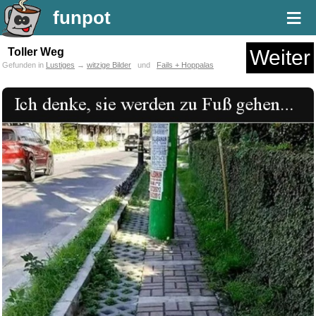
≡
funpot
Toller Weg
Weiter
Gefunden in
Lustiges
→
witzige Bilder
und
Fails + Hoppalas