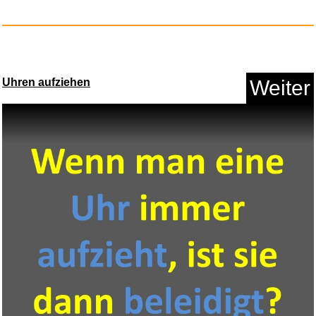
Uhren aufziehen
Weiter
vidaXL Gartendusche Chrom-
Zink...