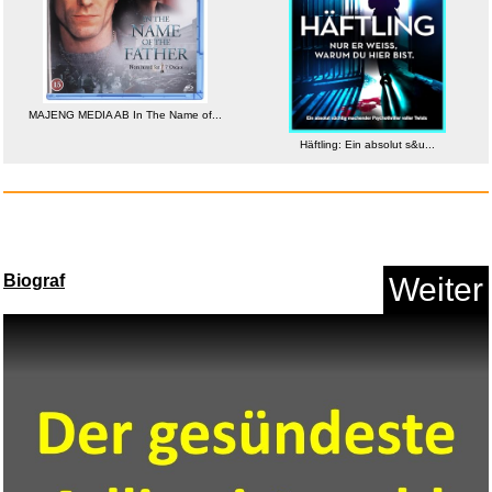
MAJENG MEDIA AB In The Name of...
Häftling: Ein absolut s&u...
Piano Piano 2. Zauberhafte
M&a...
Biograf
Weiter
Anzeige