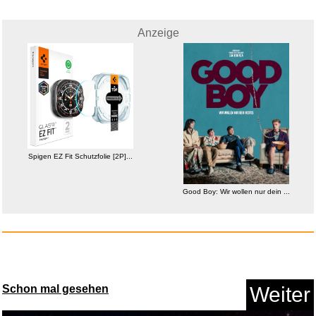
Anzeige
Anzeige
Spigen EZ Fit Schutzfolie [2P]...
Good Boy: Wir wollen nur dein ...
MAONO USB Gaming Mikrofon,
Noi...
Anzeige
Schon mal gesehen
Weiter