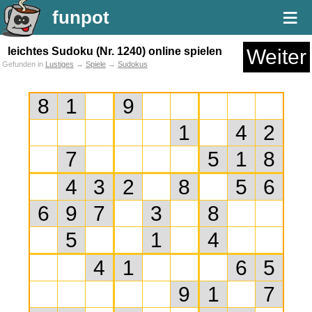
≡
funpot
leichtes Sudoku (Nr. 1240) online spielen
Weiter
Gefunden in
Lustiges
→
Spiele
→
Sudokus