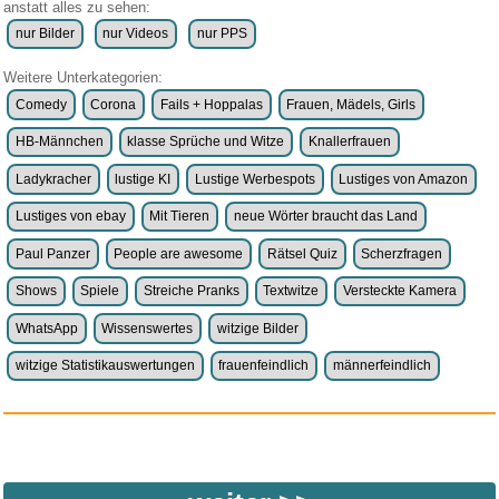
anstatt alles zu sehen:
nur Bilder
nur Videos
nur PPS
Weitere Unterkategorien:
Comedy
Corona
Fails + Hoppalas
Frauen, Mädels, Girls
HB-Männchen
klasse Sprüche und Witze
Knallerfrauen
Ladykracher
lustige KI
Lustige Werbespots
Lustiges von Amazon
Lustiges von ebay
Mit Tieren
neue Wörter braucht das Land
Paul Panzer
People are awesome
Rätsel Quiz
Scherzfragen
Shows
Spiele
Streiche Pranks
Textwitze
Versteckte Kamera
WhatsApp
Wissenswertes
witzige Bilder
witzige Statistikauswertungen
frauenfeindlich
männerfeindlich