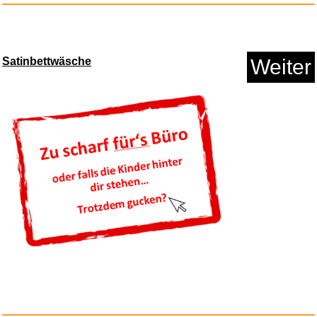
Satinbettwäsche
Weiter
Spigen EZ Fit Schutzfolie [2P]...
Anzeige
Amazon Gutschein...