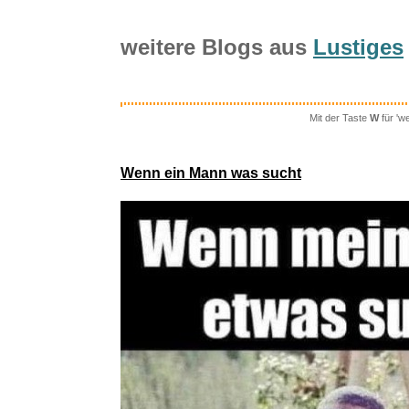
weitere Blogs aus
Lustiges
Mit der Taste
W
für 'w
Songxp
Wenn ein Mann was sucht