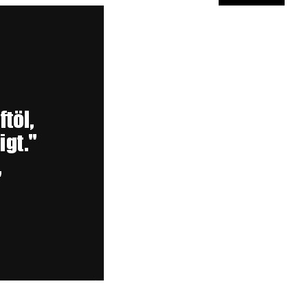
asablanca...
Anzeige