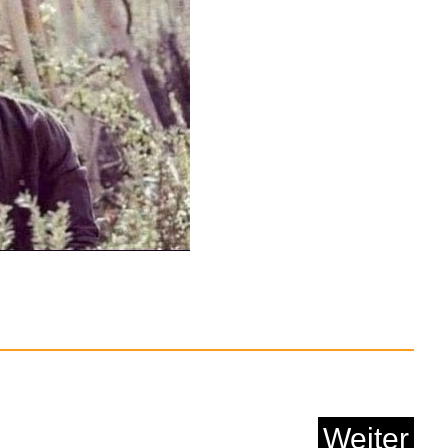
 3er Set Gel-Lösc...
Anzeige
 WG163E.9 Akku
asentrimme...
Weiter