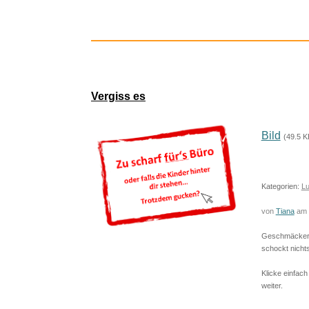
Geschenkt i
Vergiss es
Bild
(49.5 K
Kategorien:
Lu
von
Tiana
am 
Geschmäcker s
schockt nichts
Klicke einfach
Wir Kin
weiter.