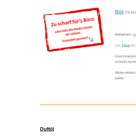
Bild
(79.29 
Kategorien:
Lu
von
Tiana
am 
Geschmäcker s
schockt nichts
Klicke einfach
weiter.
Morgan
Duftöl