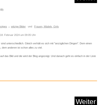
Anzeige
KB)
stiges
→
witzige Bilder
und
Frauen, Mädels, Girls
18. Februar 2024 um 09:05 Uhr
ind unterschiedlich. Gleich verhält es sich mit "anzüglichen Dingen". Dem einen
, dem anderen ist schon alles zu viel.
 auf das Bild und die wird der Blog angezeigt. Und danach geht es einfach in der Liste
 Ist Mein Name...
Anzeige
Weiter