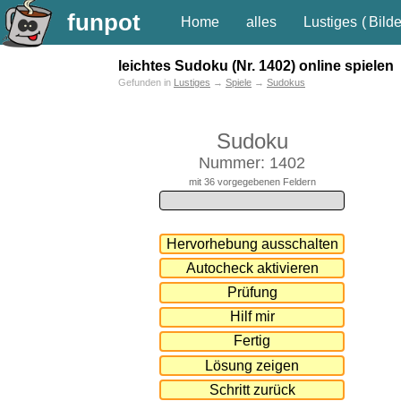
funpot
Home
alles
Lustiges
(
Bilde
leichtes Sudoku (Nr. 1402) online spielen
Gefunden in
Lustiges
→
Spiele
→
Sudokus
Sudoku
Nummer: 1402
mit 36 vorgegebenen Feldern