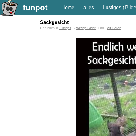
funpot
Home
alles
Lustiges
(
Bilde
Sackgesicht
Gefunden in
Lustiges
→
witzige Bilder
und
Mit Tieren