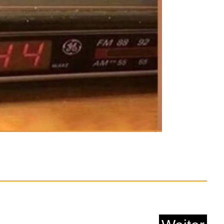
Anzeige
hter Mini Trichter E...