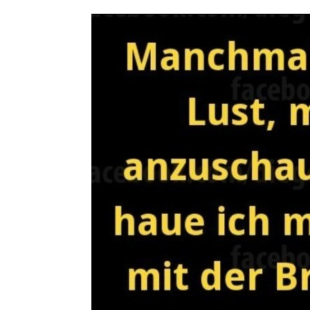
Kategorien:
Lu
von
Keule56
a
Geschmäcker s
schockt nichts
Klicke einfach
weiter.
PUMA U
RTL