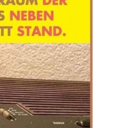
m 24. Februar 2024 um 05:57 Uhr
ind unterschiedlich. Gleich verhält es sich mit "anzüglichen Dingen". Dem einen
, dem anderen ist schon alles zu viel.
 auf das Bild und die wird der Blog angezeigt. Und danach geht es einfach in der Liste
Anzeige
E - Harry Potter -
Weiter
Kapp...