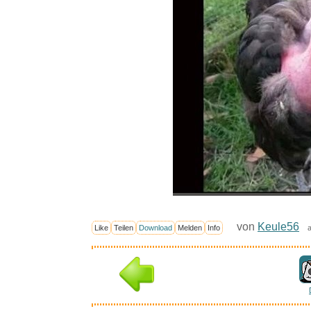
von
Keule56
Like
Teilen
Download
Melden
Info