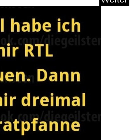
stiges
→
witzige Bilder
m 24. Februar 2024 um 05:57 Uhr
ind unterschiedlich. Gleich verhält es sich mit "anzüglichen Dingen". Dem einen
, dem anderen ist schon alles zu viel.
 auf das Bild und die wird der Blog angezeigt. Und danach geht es einfach in der Liste
Anzeige
nisex Sportsocken
Quarte...
Weiter