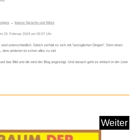
Anzeige
OHN 2 Stück fü...
vor dem 24.02.2024 um 5:58 Uhr
eiter' kommst du immer zum nächsten Blog.
Weiter
Anzeige
KB)
 Yeojeong (� - )...
stiges
→
klasse Sprüche und Witze