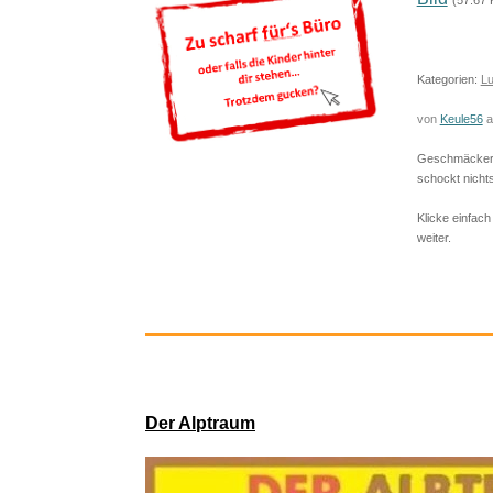
MAGIC J
weitere Blogs aus
Lustiges
Mit der Taste
W
für 'w
6 Jahre
Bild
(57.67 
Maeumui
Kategorien:
Lu