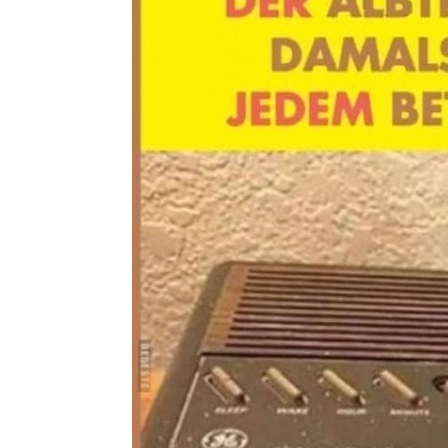
von
Keule56
a
Geschmäcker s
schockt nichts
Klicke einfach
weiter.
ABYSTYL
Der Alptraum