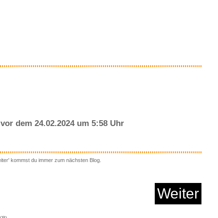
essantes bei amazon
Anzeige
o The Invisible Swor...