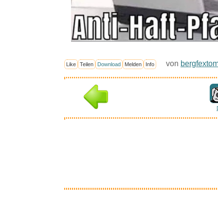
von
bergfexto
Like
Teilen
Download
Melden
Info
Inter
Die Wild