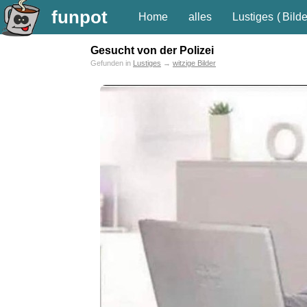
funpot
Home
alles
Lustiges
(
Bilde
Gesucht von der Polizei
Gefunden in
Lustiges
→
witzige Bilder