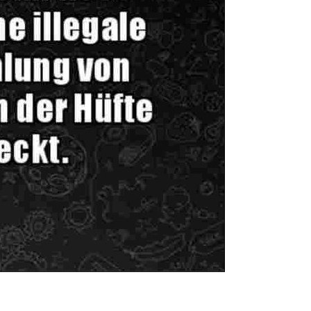
Weiter
Anzeige
ing Machinei abdomi...