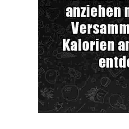
Hose anziehen
Waist Twist