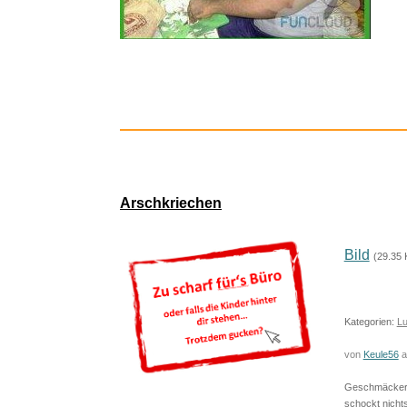
Einhell Or
Männer
Logitech