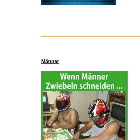
Mit der Taste
W
für 'w
Das Leben
Gree