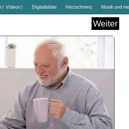
r
/
Videos
)
Digitalbilder
Herzschmerz
Musik und meh
Weiter