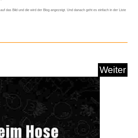
Weiter
KB)
stiges
→
klasse Sprüche und Witze
Anzeige
m 25. Februar 2024 um 06:46 Uhr
Astro A50 Lightspee...
ind unterschiedlich. Gleich verhält es sich mit "anzüglichen Dingen". Dem einen
, dem anderen ist schon alles zu viel.
 auf das Bild und die wird der Blog angezeigt. Und danach geht es einfach in der Liste