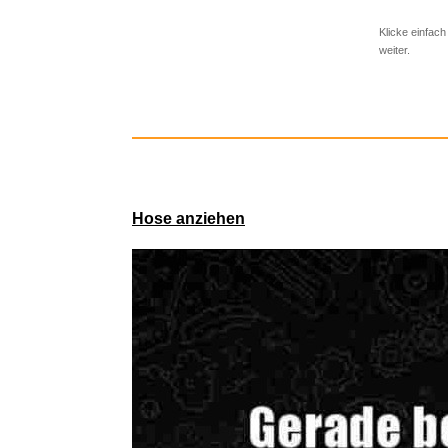
Arschkriechen
Bild
(29.35 
Kategorien:
Lu
von
Keule56
a
Logitech G 
Geschmäcker s
schockt nichts
Klicke einfach
weiter.