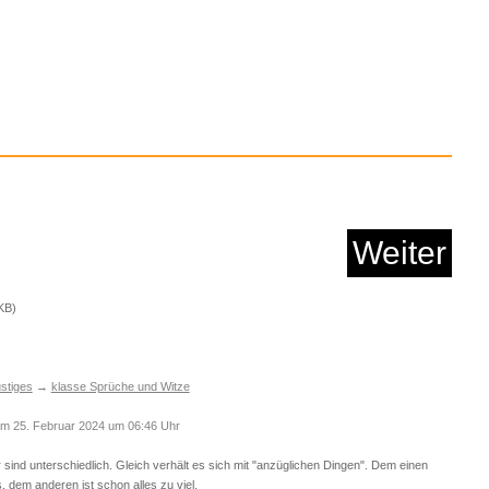
Anzeige
iginal Starter Kit P...
Weiter
Anzeige
 G G502 HERO High-
Perf...