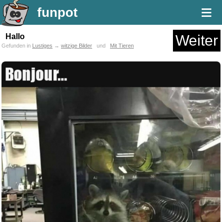
≡
funpot
Hallo
Weiter
Gefunden in
Lustiges
→
witzige Bilder
und
Mit Tieren