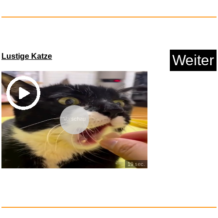
Yimihua Kunstleder Kunstleder ...
Lustige Katze
Weiter
Anzeige
Vorschau
19 sec.
Diercke Weltatlas - Ausgabe 20...