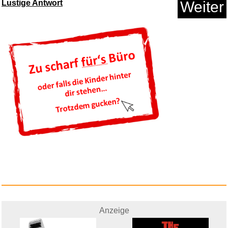
Lustige Antwort
Weiter
Popeye. Seemannsgarn....
Anzeige
Einhell Akku-Rasenmäher G...
Anzeige