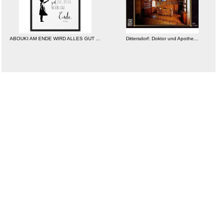
ABOUKI AM ENDE WIRD ALLES GUT ...
Dittersdorf: Doktor und Apothe...
weitere Blogs aus
Lustiges
Zufallsblog
Weiter in
vor dem 11.12.2024 um 21:57 Uhr
der Liste
anstatt alles zu sehen:
nur Bilder
nur Videos
nur PPS