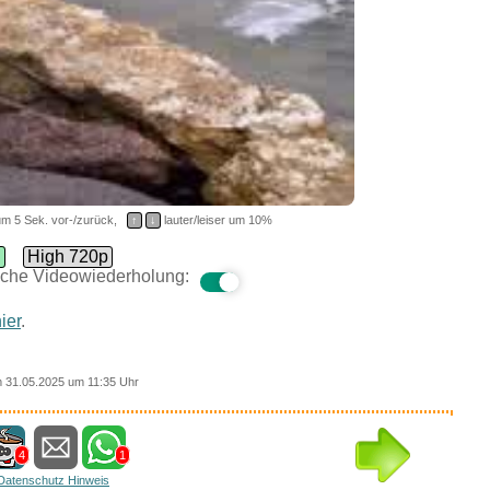
m 5 Sek. vor-/zurück,
↑
↓
lauter/leiser um 10%
d
High 720p
che Videowiederholung:
ier
.
 31.05.2025 um 11:35 Uhr
4
1
Datenschutz Hinweis