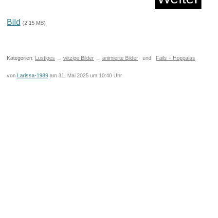
Bild
(2.15 MB)
Kategorien:
Lustiges
→
witzige Bilder
→
animierte Bilder
und
Fails + Hoppalas
von
Larissa-1989
am 31. Mai 2025 um 10:40 Uhr
D Schlafmaske für...
Anzeige