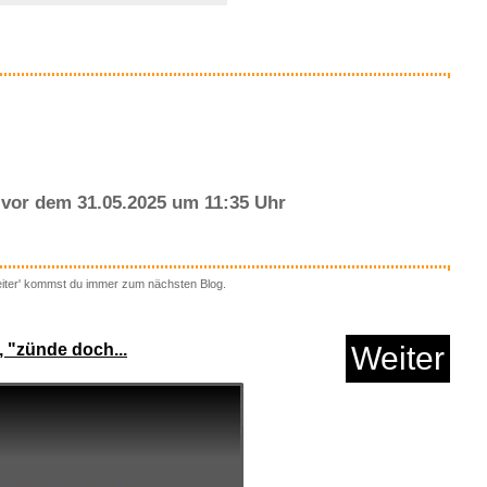
Anzeige
vor dem 31.05.2025 um 11:35 Uhr
eiter' kommst du immer zum nächsten Blog.
stleder Kunstleder ...
, "zünde doch...
Weiter
Anzeige