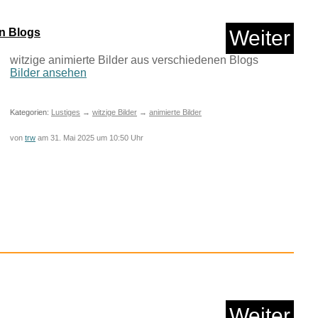
en Blogs
Weiter
Anzeige
witzige animierte Bilder aus verschiedenen Blogs
Bilder ansehen
Kategorien:
Lustiges
→
witzige Bilder
→
animierte Bilder
von
trw
am 31. Mai 2025 um 10:50 Uhr
nversations: Tools f...
Anzeige
Weiter