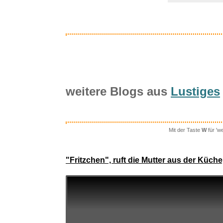
weitere Blogs aus
Lustiges
Mit der Taste
W
für 'w
Yimihua Kun
"Fritzchen", ruft die Mutter aus der Küche