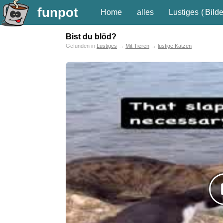
funpot
Home
alles
Lustiges
(
Bilde
Bist du blöd?
Gefunden in
Lustiges
→
Mit Tieren
→
lustige Katzen