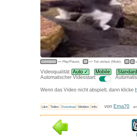
Leertaste
=> Play/Pause,
M
=> Ton an/aus (Mute),
H
L
u
Videoqualität:
Auto ✓
Mobile
Standar
Automatischer Videostart:
Automatis
Wenn das Video nicht abspielt, dann klicke
h
von
Erna70
Like
Teilen
Download
Melden
Info
am