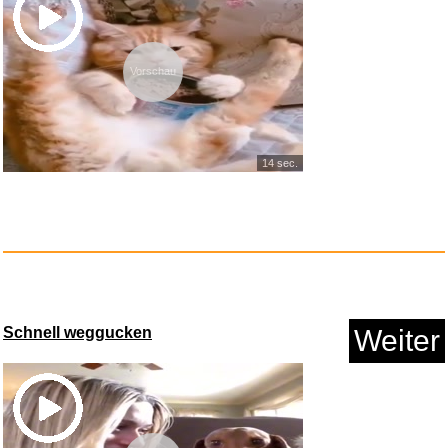
Vorschau
14 sec.
Elgato Wave:3 MK.2 USB-
Kondens...
Schnell weggucken
Weiter