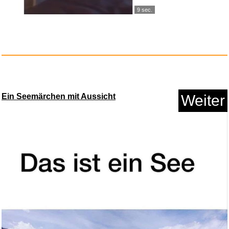
9 sec.
Speedlink Tyron - RGB Gaming
H...
Anzeige
Ein Seemärchen mit Aussicht
Weiter
Maurice Gendron-Charm and
Cell...