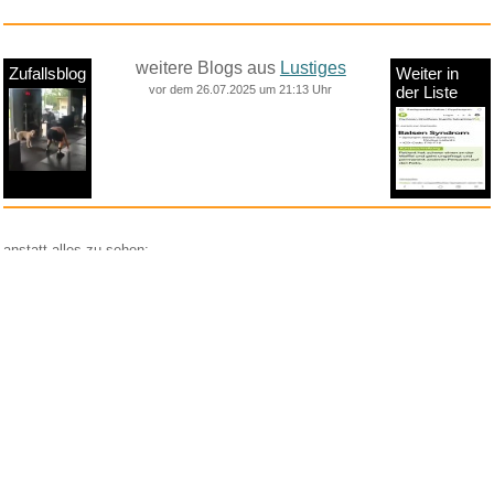
weitere Blogs aus
Lustiges
Zufallsblog
Weiter in
vor dem 26.07.2025 um 21:13 Uhr
der Liste
anstatt alles zu sehen:
nur Bilder
nur Videos
nur PPS
Weitere Unterkategorien:
Comedy
Corona
Fails + Hoppalas
Frauen, Mädels, Girls
HB-Männchen
klasse Sprüche und Witze
Knallerfrauen
Ladykracher
lustige KI
Lustige Werbespots
Lustiges von Amazon
Lustiges von ebay
Mit Tieren
neue Wörter braucht das Land