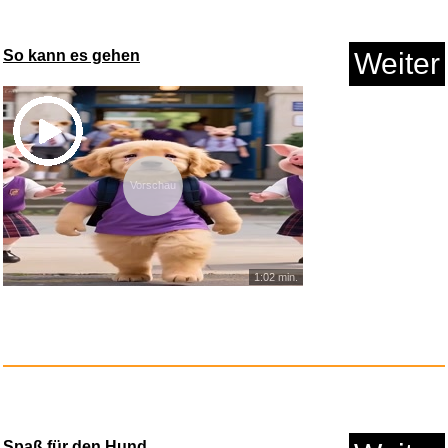
Idiocracy: Denken und Handeln
So kann es gehen
Weiter
...
Anzeige
Vorschau
1:02 min.
VTech PAW Patrol Skye Lernuhr
...
Spaß für den Hund