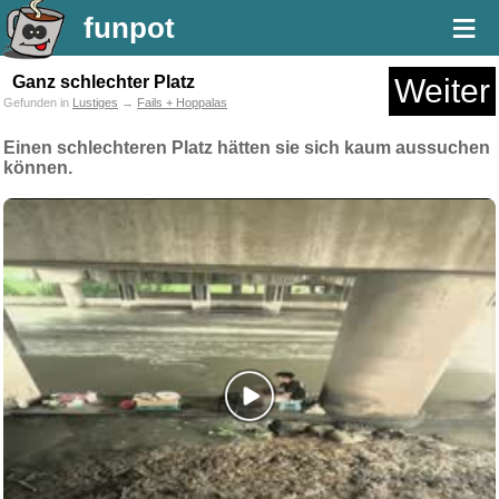
≡
funpot
Ganz schlechter Platz
Weiter
Gefunden in
Lustiges
→
Fails + Hoppalas
Einen schlechteren Platz hätten sie sich kaum aussuchen
können.