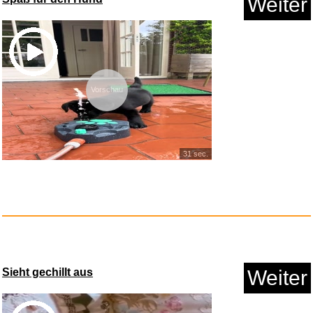
Weiter
Anzeige
Vorschau
31 sec.
Große Tasche für Me...
Anzeige
Sieht gechillt aus
Weiter