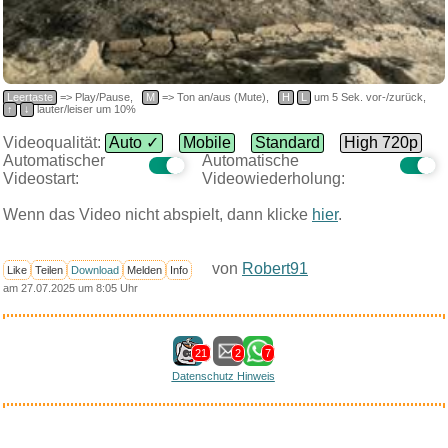
Leertaste
=> Play/Pause,
M
=> Ton an/aus (Mute),
H
L
um 5 Sek. vor-/zurück,
↑
↓
lauter/leiser um 10%
Videoqualität:
Auto ✓
Mobile
Standard
High 720p
Automatischer
Automatische
Videostart:
Videowiederholung:
Wenn das Video nicht abspielt, dann klicke
hier
.
von
Robert91
Like
Teilen
Download
Melden
Info
am 27.07.2025 um 8:05 Uhr
21
2
7
Datenschutz Hinweis