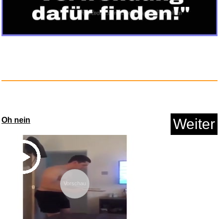
Brunnen 10 x Schulblock A4 kar...
Anzeige
Oh nein
Weiter
Vorschau