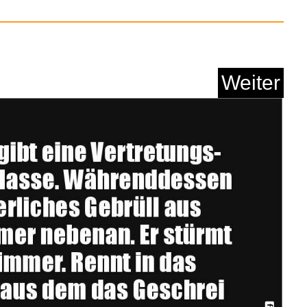
nds: Into A Pretty R...
Weiter
Anzeige
ourney Arrow Mastery
...