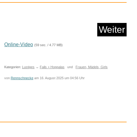
Weiter
Online-Video
(59 sec. / 4.77 MB)
ys Gershwin...
Kategorien:
Lustiges
→
Fails + Hoppalas
und
Frauen, Mädels, Girls
Anzeige
von
Rennschnecke
am 16. August 2025 um 04:56 Uhr