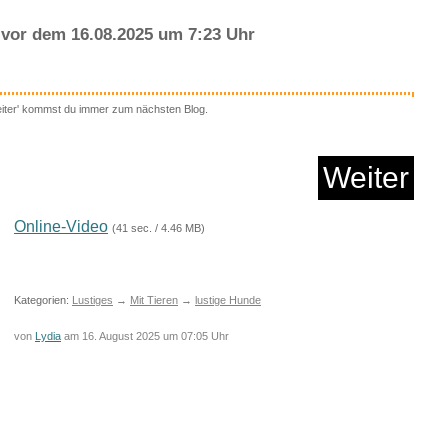
vor dem 16.08.2025 um 7:23 Uhr
eiter' kommst du immer zum nächsten Blog.
on uns Kindern aus
Bull...
Weiter
Anzeige
Online-Video
(41 sec. / 4.46 MB)
Kategorien:
Lustiges
→
Mit Tieren
→
lustige Hunde
von
Lydia
am 16. August 2025 um 07:05 Uhr