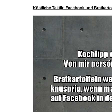
Köstliche Taktik: Facebook und Bratkarto
D'Addario
HOKYYCC