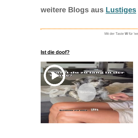
weitere Blogs aus
Lustiges
Mit der Taste
W
für 'w
Neues v
Ist die doof?
Vorschau