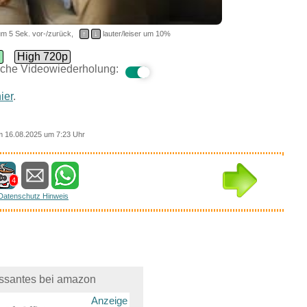
m 5 Sek. vor-/zurück,
↑
↓
lauter/leiser um 10%
d
High 720p
che Videowiederholung:
ier
.
 16.08.2025 um 7:23 Uhr
4
Datenschutz Hinweis
essantes bei amazon
Anzeige