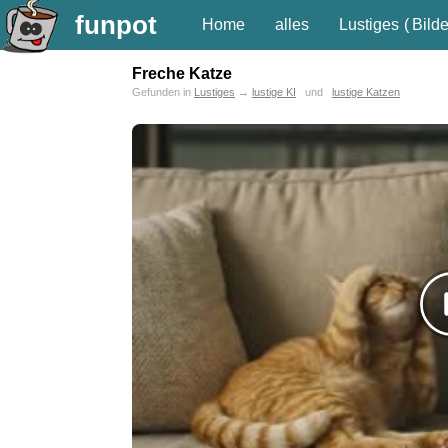
funpot
Home
alles
Lustiges
(
Bilde
Freche Katze
Gefunden in
Lustiges
→
lustige KI
und
lustige Katzen