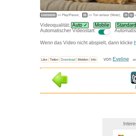
Leertaste
=> Play/Pause,
M
=> Ton an/aus (Mute),
H
L
u
Videoqualität:
Auto ✓
Mobile
Standar
Automatischer Videostart:
Automatis
Wenn das Video nicht abspielt, dann klicke
h
von
Eveline
Like
Teilen
Download
Melden
Info
am
Inter