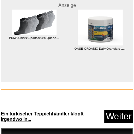
Anzeige
Anzeige
PUMA Unisex Sportsocken Quarte...
OASE ORGANIX Daily Granulate 1...
Resident Evil: Death Island...
Anzeige
Ein türkischer Teppichhändler klopft
Weiter
irgendwo in...