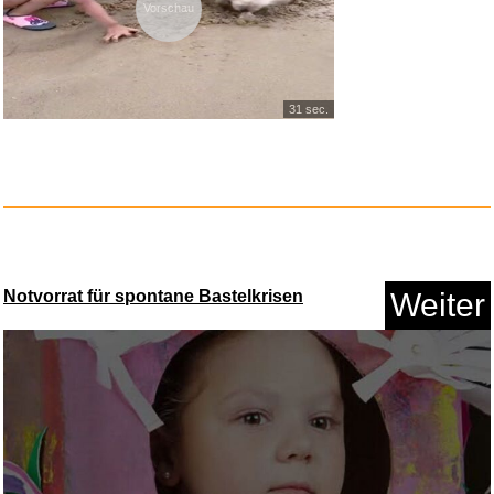
Vorschau
JBL Quantum 610 Wireless
2.4GH...
31 sec.
Anzeige
Notvorrat für spontane Bastelkrisen
Weiter
Lower Deschutes River Fishing ...
Anzeige