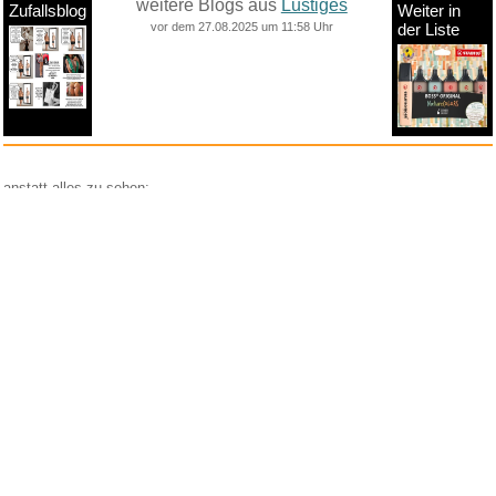
weitere Blogs aus
Lustiges
Zufallsblog
Weiter in
vor dem 27.08.2025 um 11:58 Uhr
der Liste
anstatt alles zu sehen:
nur Bilder
nur Videos
nur PPS
Weitere Unterkategorien:
Comedy
Corona
Fails + Hoppalas
Frauen, Mädels, Girls
HB-Männchen
klasse Sprüche und Witze
Knallerfrauen
Ladykracher
lustige KI
Lustige Werbespots
Lustiges von Amazon
Lustiges von ebay
Mit Tieren
neue Wörter braucht das Land
Paul Panzer
People are awesome
Rätsel Quiz
Scherzfragen
Shows
Spiele
Streiche Pranks
Textwitze
Versteckte Kamera