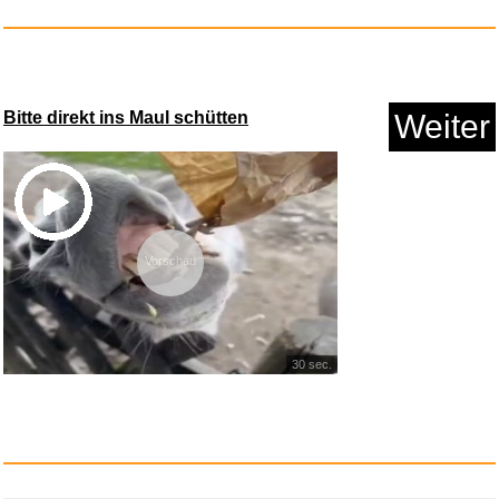
�-lseife MURPHY OIL SOAP
LIQUI...
Bitte direkt ins Maul schütten
Weiter
Anzeige
Vorschau
30 sec.
English Grammar in Use With
An...