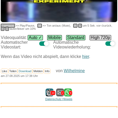
Leertaste
=> Play/Pause,
M
=> Ton an/aus (Mute),
H
L
um 5 Sek. vor-/zurück,
↑
↓
lauter/leiser um 10%
Videoqualität:
Auto ✓
Mobile
Standard
High 720p
Automatischer
Automatische
Videostart:
Videowiederholung:
Wenn das Video nicht abspielt, dann klicke
hier
.
von
Wilhelmine
Like
Teilen
Download
Melden
Info
am 27.08.2025 um 17:38 Uhr
10
2
9
Datenschutz Hinweis