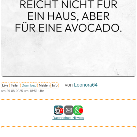
von
Leonora64
Like
Teilen
Download
Melden
Info
am 29.08.2025 um 18:51 Uhr
6
1
Datenschutz Hinweis