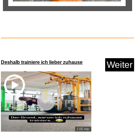
A Collector's Guide to Militar...
Anzeige
Deshalb trainiere ich lieber zuhause
Weiter
Vorschau
Die Abrafaxe - Das Geheimnis
d...
1:05 min.