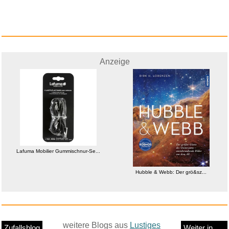
Anzeige
Lafuma Mobilier Gummischnur-Se...
Hubble & Webb: Der grö&sz...
weitere Blogs aus
Lustiges
Zufallsblog
Weiter in