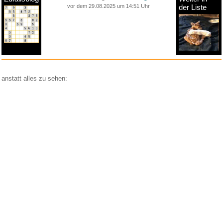
vor dem 29.08.2025 um 14:51 Uhr
der Liste
anstatt alles zu sehen:
nur Bilder
nur Videos
nur PPS
Weitere Unterkategorien:
Comedy
Corona
Fails + Hoppalas
Frauen, Mädels, Girls
HB-Männchen
klasse Sprüche und Witze
Knallerfrauen
Ladykracher
lustige KI
Lustige Werbespots
Lustiges von Amazon
Lustiges von ebay
Mit Tieren
neue Wörter braucht das Land
Paul Panzer
People are awesome
Rätsel Quiz
Scherzfragen
Shows
Spiele
Streiche Pranks
Textwitze
Versteckte Kamera
WhatsApp
Wissenswertes
witzige Bilder