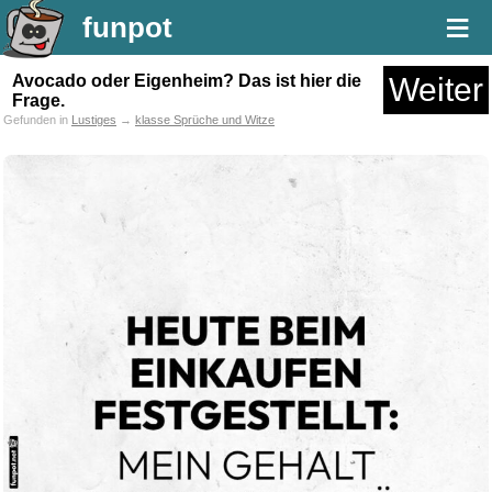
≡
funpot
Avocado oder Eigenheim? Das ist hier die
Weiter
Frage.
Gefunden in
Lustiges
→
klasse Sprüche und Witze