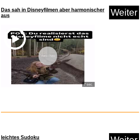
Das sah in Disneyfilmen aber harmonischer
Weiter
aus
Michi Palma
Vorschau
The Great '20...
Anzeige
7 sec.
leichtes Sudoku
Weiter