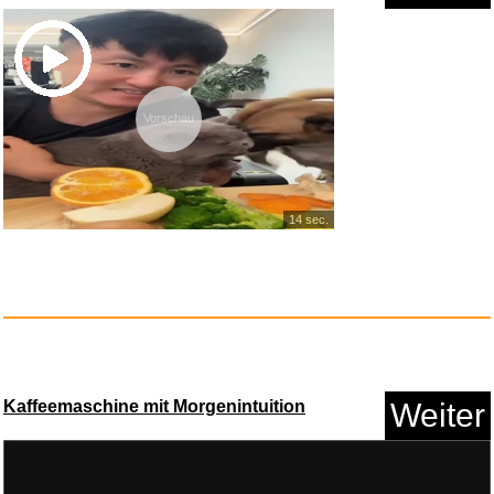
Vorschau
Watani Premium Basmati Reis 5
14 sec.
...
Kaffeemaschine mit Morgenintuition
Weiter