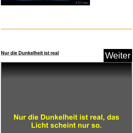
4:57 min.
Swiftswan Hard Carry Zipper
Sc...
Anzeige
Nur die Dunkelheit ist real
Weiter
Hubble & Webb: Der grö&sz...