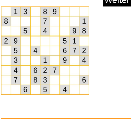
Vakuumventil für Lebensmi...
Anzeige
Klaviermusik...