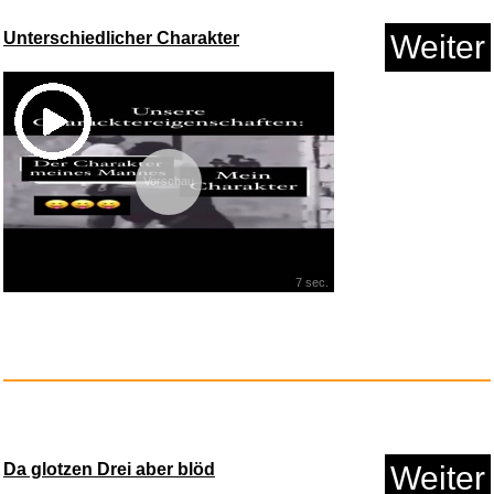
Unterschiedlicher Charakter
Weiter
Anzeige
Vorschau
7 sec.
happymaker - Turmalin Armband
...
Anzeige
Da glotzen Drei aber blöd
Weiter