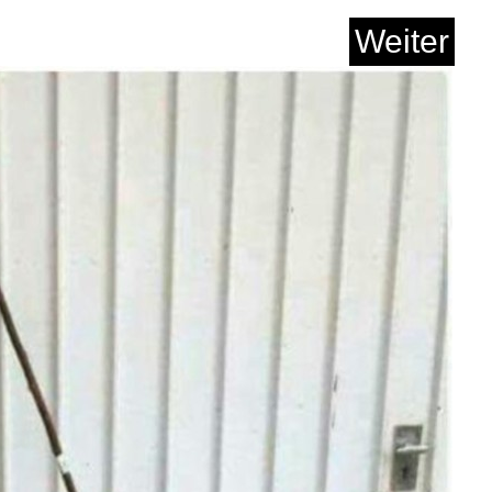
Evil: Death Island...
Weiter
Anzeige
g Simulator 18...
Anzeige