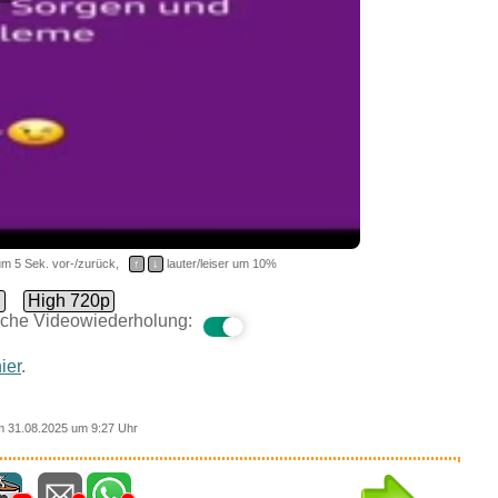
m 5 Sek. vor-/zurück,
↑
↓
lauter/leiser um 10%
d
High 720p
che Videowiederholung:
ier
.
 31.08.2025 um 9:27 Uhr