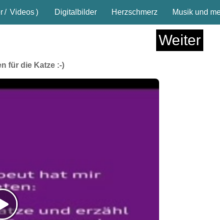
r
/
Videos
)
Digitalbilder
Herzschmerz
Musik und meh
Weiter
für die Katze :-)