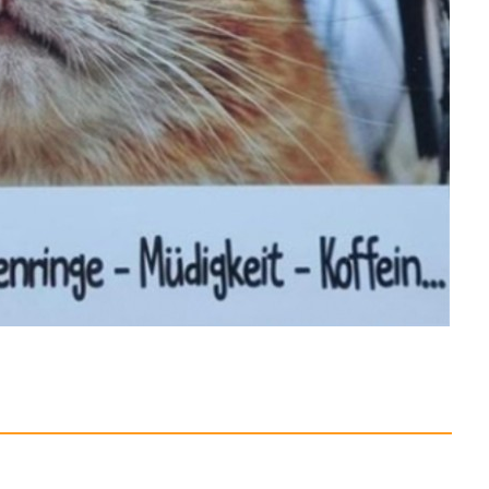
in Things To Me: And
...
Anzeige