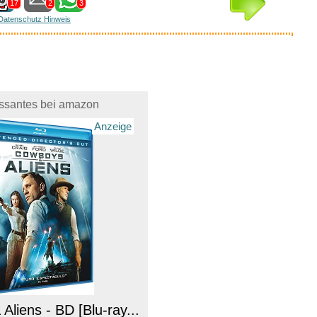
17
2
3
Datenschutz Hinweis
essantes bei amazon
Anzeige
liens - BD [Blu-ray...