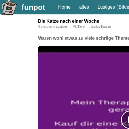
funpot
Home
alles
Lustiges
(
Bilde
Die Katze nach einer Woche
Gefunden in
Lustiges
→
Mit Tieren
→
lustige Katzen
Waren wohl etwas zu viele schräge Themen 