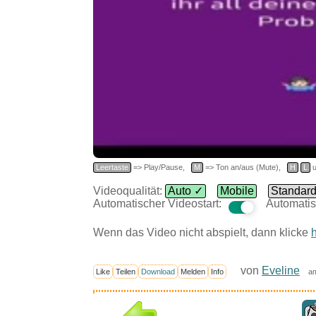
Leertaste
=> Play/Pause,
M
=> Ton an/aus (Mute),
H
L
u
Videoqualität:
Auto ✓
Mobile
Standar
Automatischer Videostart:
Automatis
Wenn das Video nicht abspielt, dann klicke
h
von
Eveline
Like
Teilen
Download
Melden
Info
am