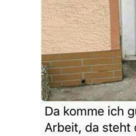
Hörmann �