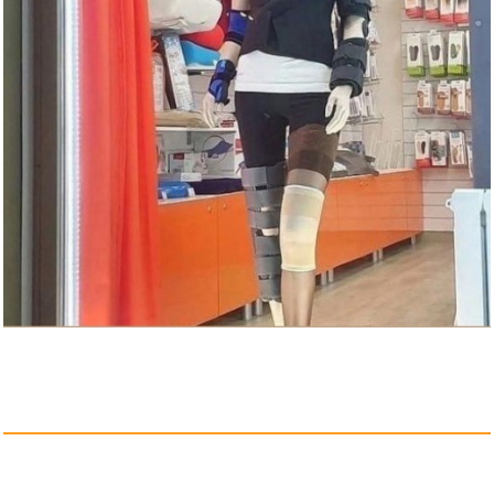
BLLBOO Kontaktlinsen Behä...
Anzeige
Geberit Mepla Arm.-
Anschl.gera...