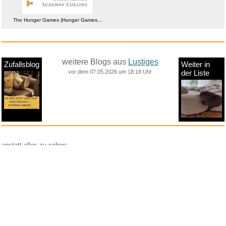
The Hunger Games (Hunger Games...
weitere Blogs aus
Lustiges
Zufallsblog
Weiter in
vor dem 07.05.2026 um 18:18 Uhr
der Liste
anstatt alles zu sehen:
nur Bilder
nur Videos
nur PPS
Weitere Unterkategorien:
Comedy
Corona
Fails + Hoppalas
Frauen, Mädels, Girls
HB-Männchen
klasse Sprüche und Witze
Knallerfrauen
Ladykracher
lustige KI
Lustige Werbespots
Lustiges von Amazon