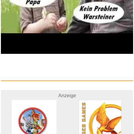
Gelbe Briefe [Blu-ray]...
Anzeige
Anzeige
Logitech G502 HERO High-
Perfor...