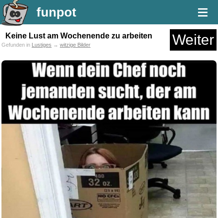
≡
funpot
Keine Lust am Wochenende zu arbeiten
Weiter
Gefunden in
Lustiges
→
witzige Bilder