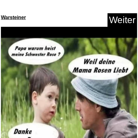
Warsteiner
Weiter
ZZOFSWORM Inground
Kompostbeh&...
Anzeige